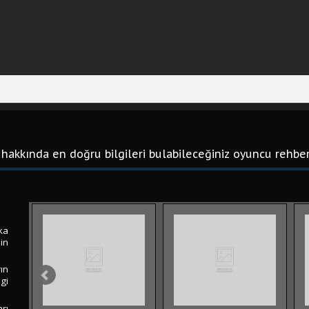
hakkında en doğru bilgileri bulabileceğiniz oyuncu rehber
şka
zin
ın
gi
rı