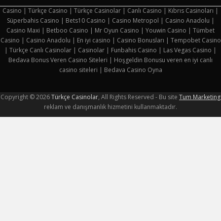
Casino | Türkçe Casino | Türkçe Casinolar | Canlı Casino | Kıbrıs Casinoları |
Süperbahis Casino | Bets10 Casino | Casino Metropol | Casino Anadolu |
Casino Maxi | Betboo Casino | Mr Oyun Casino | Youwin Casino | Tümbet
Casino | Casino Anadolu | En iyi casino | Casino Bonusları | Tempobet Casino
| Türkçe Canlı Casinolar | Casinolar | Funbahis Casino | Las Vegas Casino |
Bedava Bonus Veren Casino Siteleri | Hoşgeldin Bonusu veren en iyi canlı
casino siteleri | Bedava Casino Oyna
Copyright © 2026
Türkçe Casinolar
, All Rights Reserved - Bu site
Tum Marketing
reklam ve danışmanlık hizmetini kullanmaktadır.