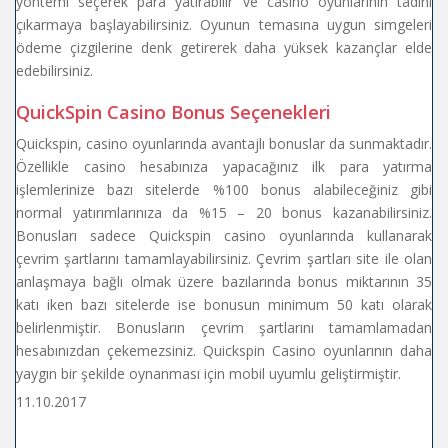
yöntemi seçerek para yatırabilir ve casino oyunlarının tadını
çıkarmaya başlayabilirsiniz. Oyunun temasına uygun simgeleri
ödeme çizgilerine denk getirerek daha yüksek kazançlar elde
edebilirsiniz.
QuickSpin Casino Bonus Seçenekleri
Quickspin, casino oyunlarında avantajlı bonuslar da sunmaktadır.
Özellikle casino hesabınıza yapacağınız ilk para yatırma
işlemlerinize bazı sitelerde %100 bonus alabileceğiniz gibi
normal yatırımlarınıza da %15 – 20 bonus kazanabilirsiniz.
Bonusları sadece Quickspin casino oyunlarında kullanarak
çevrim şartlarını tamamlayabilirsiniz. Çevrim şartları site ile olan
anlaşmaya bağlı olmak üzere bazılarında bonus miktarının 35
katı iken bazı sitelerde ise bonusun minimum 50 katı olarak
belirlenmiştir. Bonusların çevrim şartlarını tamamlamadan
hesabınızdan çekemezsiniz. Quickspin Casino oyunlarının daha
yaygın bir şekilde oynanması için mobil uyumlu geliştirmiştir.
11.10.2017