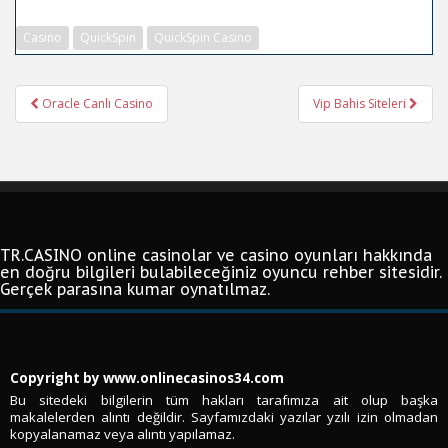
Casino
QuickSpin
QuickSpin Casino
Oracle Canlı Casino
Vip Bahis Siteleri
Gönderi navigasyonu
TR.CASINO online casinolar ve casino oyunları hakkında
en doğru bilgileri bulabileceğiniz oyuncu rehber sitesidir.
Gerçek parasına kumar oynatılmaz.
Copyright by www.onlinecasinos34.com
Bu sitedeki bilgilerin tüm hakları tarafımıza ait olup başka
makalelerden alıntı değildir. Sayfamızdaki yazılar yzılı izin olmadan
kopyalanamaz veya alıntı yapılamaz.