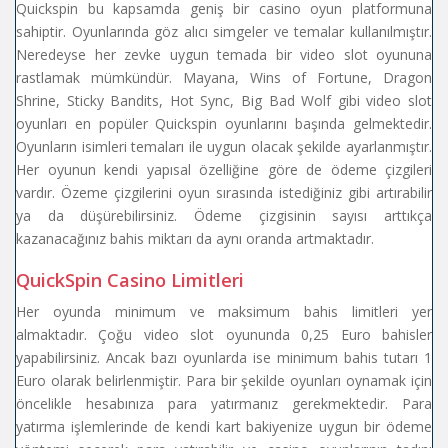
Quickspin bu kapsamda geniş bir casino oyun platformuna
sahiptir. Oyunlarında göz alıcı simgeler ve temalar kullanılmıştır.
Neredeyse her zevke uygun temada bir video slot oyununa
rastlamak mümkündür. Mayana, Wins of Fortune, Dragon
Shrine, Sticky Bandits, Hot Sync, Big Bad Wolf gibi video slot
oyunları en popüler Quickspin oyunlarını başında gelmektedir.
Oyunların isimleri temaları ile uygun olacak şekilde ayarlanmıştır.
Her oyunun kendi yapısal özelliğine göre de ödeme çizgileri
vardır. Özeme çizgilerini oyun sırasında istediğiniz gibi artırabilir
ya da düşürebilirsiniz. Ödeme çizgisinin sayısı arttıkça
kazanacağınız bahis miktarı da aynı oranda artmaktadır.
QuickSpin Casino Limitleri
Her oyunda minimum ve maksimum bahis limitleri yer
almaktadır. Çoğu video slot oyununda 0,25 Euro bahisler
yapabilirsiniz. Ancak bazı oyunlarda ise minimum bahis tutarı 1
Euro olarak belirlenmiştir. Para bir şekilde oyunları oynamak için
öncelikle hesabınıza para yatırmanız gerekmektedir. Para
yatırma işlemlerinde de kendi kart bakiyenize uygun bir ödeme