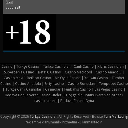
Rival
yggdrasil
Casino | Türkçe Casino | Türkçe Casinolar | Canlı Casino | Kıbrıs Casinoları |
Süperbahis Casino | Bets10 Casino | Casino Metropol | Casino Anadolu |
Casino Maxi | Betboo Casino | Mr Oyun Casino | Youwin Casino | Tümbet
Casino | Casino Anadolu | En iyi casino | Casino Bonusları | Tempobet Casino
| Türkçe Canlı Casinolar | Casinolar | Funbahis Casino | Las Vegas Casino |
Bedava Bonus Veren Casino Siteleri | Hoşgeldin Bonusu veren en iyi canlı
casino siteleri | Bedava Casino Oyna
Copyright © 2026
Türkçe Casinolar
, All Rights Reserved - Bu site
Tum Marketing
reklam ve danışmanlık hizmetini kullanmaktadır.