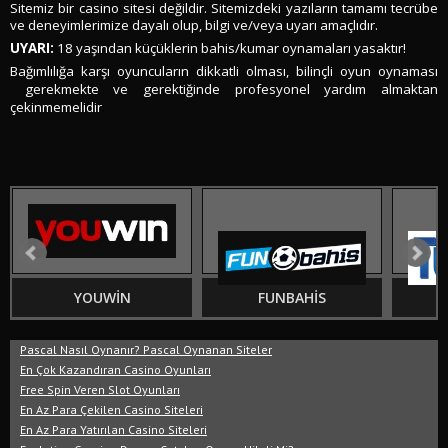
Sitemiz bir casino sitesi değildir. Sitemizdeki yazıların tamamı tecrübe
ve deneyimlerimize dayalı olup, bilgi ve/veya uyarı amaçlıdır.
UYARI:
18 yaşından küçüklerin bahis/kumar oynamaları yasaktır!
Bağımlılığa karşı oyuncuların dikkatli olması, bilinçli oyun oynaması
gerekmekte ve gerektiğinde profesyonel yardım almaktan
çekinmemelidir
.
YOUWIN
FUNBAHIS
Pascal Nasıl Oynanır? Pascal Oynanan Siteler
En Çok Kazandıran Casino Oyunları
Free Spin Veren Slot Oyunları
En Az Para Çekilen Casino Siteleri
En Az Para Yatırılan Casino Siteleri