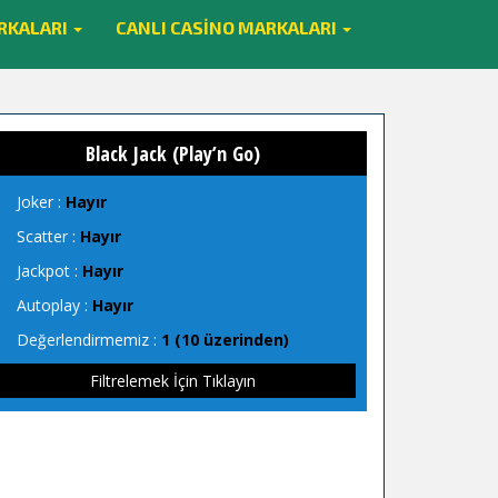
RKALARI
CANLI CASINO MARKALARI
Black Jack (Play’n Go)
Joker :
Hayır
Scatter :
Hayır
Jackpot :
Hayır
Autoplay :
Hayır
Değerlendirmemiz :
1 (10 üzerinden)
Filtrelemek İçin Tıklayın