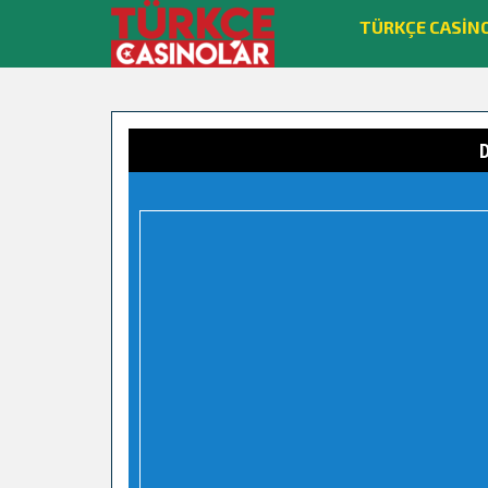
TÜRKÇE CASIN