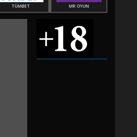
TÜMBET
MR OYUN
1X