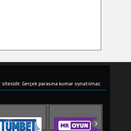
 sitesidir. Gerçek parasına kumar oynatılmaz.