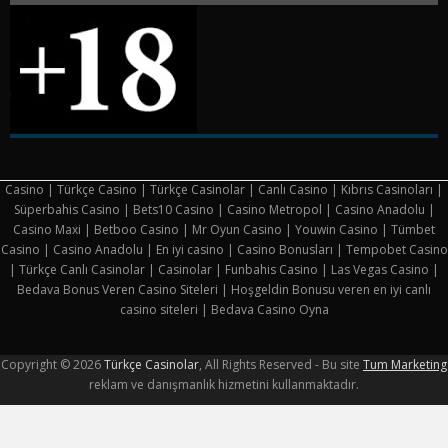
Casino | Türkçe Casino | Türkçe Casinolar | Canlı Casino | Kıbrıs Casinoları |
Süperbahis Casino | Bets10 Casino | Casino Metropol | Casino Anadolu |
Casino Maxi | Betboo Casino | Mr Oyun Casino | Youwin Casino | Tümbet
Casino | Casino Anadolu | En iyi casino | Casino Bonusları | Tempobet Casino
| Türkçe Canlı Casinolar | Casinolar | Funbahis Casino | Las Vegas Casino |
Bedava Bonus Veren Casino Siteleri | Hoşgeldin Bonusu veren en iyi canlı
casino siteleri | Bedava Casino Oyna
Copyright © 2026
Türkçe Casinolar
, All Rights Reserved - Bu site
Tum Marketing
reklam ve danışmanlık hizmetini kullanmaktadır.