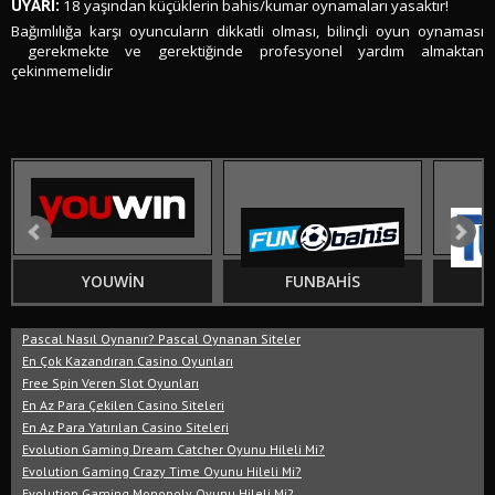
UYARI:
18 yaşından küçüklerin bahis/kumar oynamaları yasaktır!
Bağımlılığa karşı oyuncuların dikkatli olması, bilinçli oyun oynaması
gerekmekte ve gerektiğinde profesyonel yardım almaktan
çekinmemelidir
.
YOUWIN
FUNBAHIS
Pascal Nasıl Oynanır? Pascal Oynanan Siteler
En Çok Kazandıran Casino Oyunları
Free Spin Veren Slot Oyunları
En Az Para Çekilen Casino Siteleri
En Az Para Yatırılan Casino Siteleri
Evolution Gaming Dream Catcher Oyunu Hileli Mi?
Evolution Gaming Crazy Time Oyunu Hileli Mi?
Evolution Gaming Monopoly Oyunu Hileli Mi?