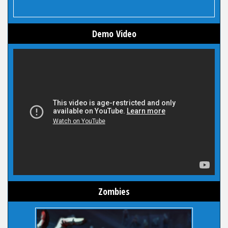
Demo Video
Zombies