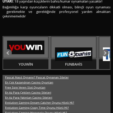
UYARI:
18 yaşından küçüklerin bahis/kumar oynamaları yasaktır!
Bağımlılığa karşı oyuncuların dikkatli olması, bilinçli oyun oynaması
gerekmekte ve gerektiğinde profesyonel yardım almaktan
çekinmemelidir
.
YOUWIN
FUNBAHIS
Pascal Nasıl Oynanır? Pascal Oynanan Siteler
En Çok Kazandıran Casino Oyunları
Free Spin Veren Slot Oyunları
En Az Para Çekilen Casino Siteleri
En Az Para Yatırılan Casino Siteleri
Evolution Gaming Dream Catcher Oyunu Hileli Mi?
Evolution Gaming Crazy Time Oyunu Hileli Mi?
Evolution Gaming Monopoly Oyunu Hileli Mi?