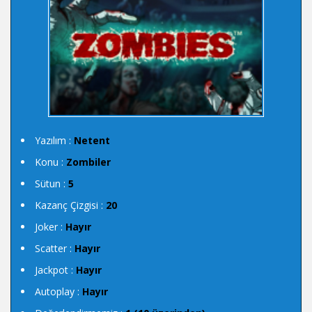
Yazılım :
Netent
Konu :
Zombiler
Sütun :
5
Kazanç Çizgisi :
20
Joker :
Hayır
Scatter :
Hayır
Jackpot :
Hayır
Autoplay :
Hayır