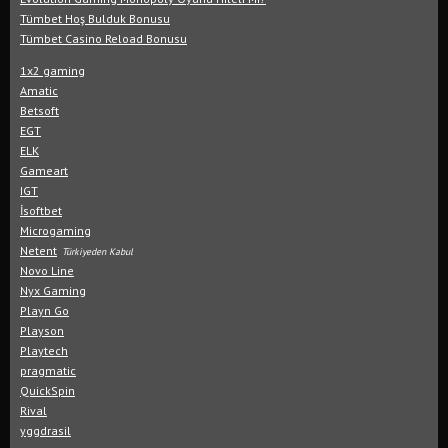
Tümbet Hoş Bulduk Bonusu
Tümbet Casino Reload Bonusu
1x2 gaming
Amatic
Betsoft
EGT
ELK
Gameart
IGT
İsoftbet
Microgaming
Netent
Türkiyeden Kabul
Novo Line
Nyx Gaming
Playn Go
Playson
Playtech
pragmatic
QuickSpin
Rival
yggdrasil