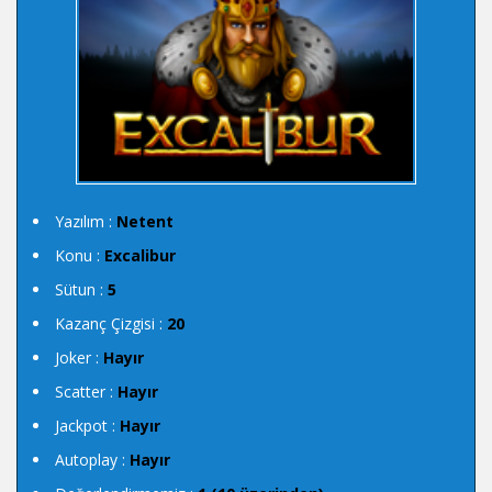
Yazılım :
Netent
Konu :
Excalibur
Sütun :
5
Kazanç Çizgisi :
20
Joker :
Hayır
Scatter :
Hayır
Jackpot :
Hayır
Autoplay :
Hayır