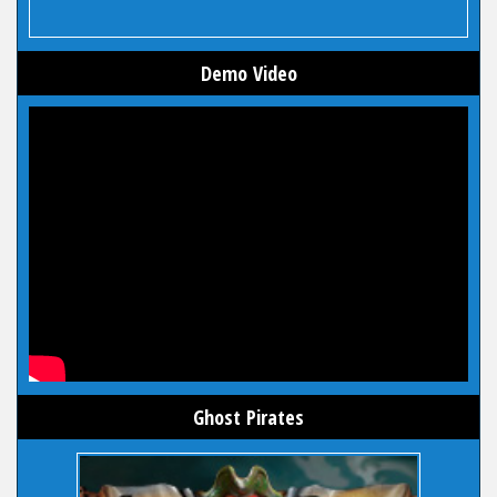
Demo Video
Ghost Pirates