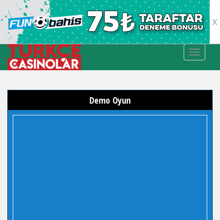
X
TOGGLE
Demo Oyun