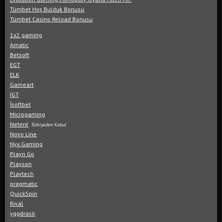
Tümbet Hoş Bulduk Bonusu
Tümbet Casino Reload Bonusu
1x2 gaming
Amatic
Betsoft
EGT
ELK
Gameart
IGT
İsoftbet
Microgaming
Netent
Türkiyeden Kabul
Novo Line
Nyx Gaming
Playn Go
Playson
Playtech
pragmatic
QuickSpin
Rival
yggdrasil