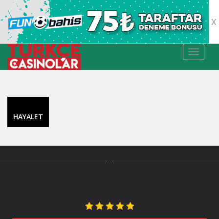
X
TOGGLE
HAYALET