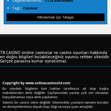
Değerlendirmemiz :
1 (10 üzerinden)
Tags :
Canavar
Filtrelemek İçin Tıklayın
TR.CASINO online casinolar ve casino oyunları hakkında
en doğru bilgileri bulabileceğiniz oyuncu rehber sitesidir.
Gerçek parasına kumar oynatılmaz.
Copyright by www.onlinecasinos34.com
Bu sitedeki bilgilerin tüm hakları tarafımıza ait olup başka
makalelerden alıntı değildir. Sayfamızdaki yazılar yzılı izin olmadan
kopyalanamaz veya alıntı yapılamaz.
Sitemiz bir casino sitesi değildir. Sitemizdeki yazıların tamamı tecrübe
ve deneyimlerimize dayalı olup, bilgi ve/veya uyarı amaçlıdır.