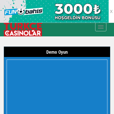
X
TOGGLE
Demo Oyun