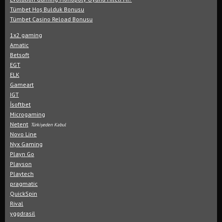
Tümbet Hoş Bulduk Bonusu
Tümbet Casino Reload Bonusu
1x2 gaming
Amatic
Betsoft
EGT
ELK
Gameart
IGT
İsoftbet
Microgaming
Netent
Türkiyeden Kabul
Novo Line
Nyx Gaming
Playn Go
Playson
Playtech
pragmatic
QuickSpin
Rival
yggdrasil