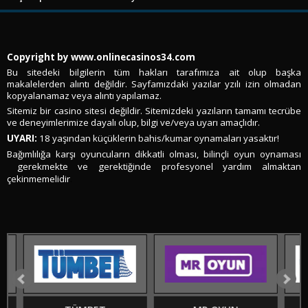
Copyright by www.onlinecasinos34.com
Bu sitedeki bilgilerin tüm hakları tarafımıza ait olup başka
makalelerden alıntı değildir. Sayfamızdaki yazılar yzılı izin olmadan
kopyalanamaz veya alıntı yapılamaz.
Sitemiz bir casino sitesi değildir. Sitemizdeki yazıların tamamı tecrübe
ve deneyimlerimize dayalı olup, bilgi ve/veya uyarı amaçlıdır.
UYARI:
18 yaşından küçüklerin bahis/kumar oynamaları yasaktır!
Bağımlılığa karşı oyuncuların dikkatli olması, bilinçli oyun oynaması
gerekmekte ve gerektiğinde profesyonel yardım almaktan
çekinmemelidir
.