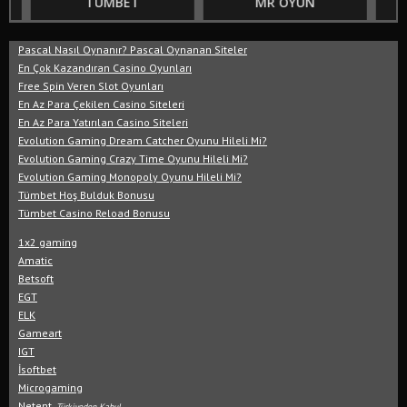
TÜMBET
MR OYUN
Pascal Nasıl Oynanır? Pascal Oynanan Siteler
En Çok Kazandıran Casino Oyunları
Free Spin Veren Slot Oyunları
En Az Para Çekilen Casino Siteleri
En Az Para Yatırılan Casino Siteleri
Evolution Gaming Dream Catcher Oyunu Hileli Mi?
Evolution Gaming Crazy Time Oyunu Hileli Mi?
Evolution Gaming Monopoly Oyunu Hileli Mi?
Tümbet Hoş Bulduk Bonusu
Tümbet Casino Reload Bonusu
1x2 gaming
Amatic
Betsoft
EGT
ELK
Gameart
IGT
İsoftbet
Microgaming
Netent
Türkiyeden Kabul