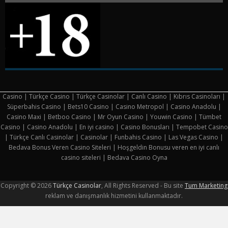
Casino | Türkçe Casino | Türkçe Casinolar | Canlı Casino | Kıbrıs Casinoları |
Süperbahis Casino | Bets10 Casino | Casino Metropol | Casino Anadolu |
Casino Maxi | Betboo Casino | Mr Oyun Casino | Youwin Casino | Tümbet
Casino | Casino Anadolu | En iyi casino | Casino Bonusları | Tempobet Casino
| Türkçe Canlı Casinolar | Casinolar | Funbahis Casino | Las Vegas Casino |
Bedava Bonus Veren Casino Siteleri | Hoşgeldin Bonusu veren en iyi canlı
casino siteleri | Bedava Casino Oyna
Copyright © 2026
Türkçe Casinolar
, All Rights Reserved - Bu site
Tum Marketing
reklam ve danışmanlık hizmetini kullanmaktadır.