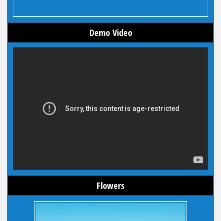
Demo Video
Flowers