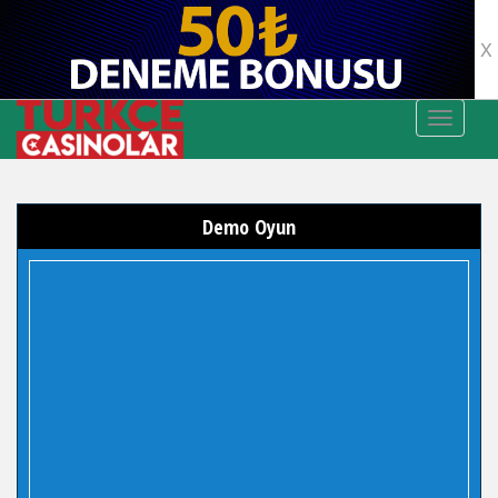
X
TOGGLE
Demo Oyun