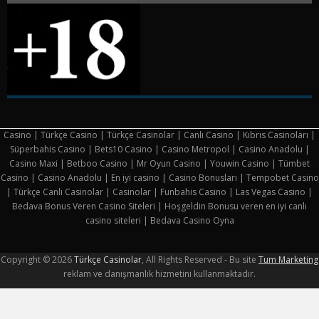
Casino | Türkçe Casino | Türkçe Casinolar | Canlı Casino | Kıbrıs Casinoları |
Süperbahis Casino | Bets10 Casino | Casino Metropol | Casino Anadolu |
Casino Maxi | Betboo Casino | Mr Oyun Casino | Youwin Casino | Tümbet
Casino | Casino Anadolu | En iyi casino | Casino Bonusları | Tempobet Casino
| Türkçe Canlı Casinolar | Casinolar | Funbahis Casino | Las Vegas Casino |
Bedava Bonus Veren Casino Siteleri | Hoşgeldin Bonusu veren en iyi canlı
casino siteleri | Bedava Casino Oyna
Copyright © 2026
Türkçe Casinolar
, All Rights Reserved - Bu site
Tum Marketing
reklam ve danışmanlık hizmetini kullanmaktadır.