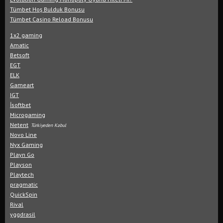
Tümbet Hoş Bulduk Bonusu
Tümbet Casino Reload Bonusu
1x2 gaming
Amatic
Betsoft
EGT
ELK
Gameart
IGT
İsoftbet
Microgaming
Netent
Türkiyeden Kabul
Novo Line
Nyx Gaming
Playn Go
Playson
Playtech
pragmatic
QuickSpin
Rival
yggdrasil