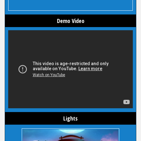
Demo Video
Lights