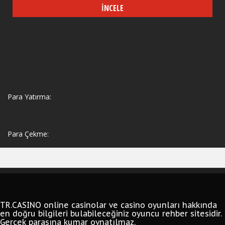
İNCELE
Para Yatırma:
Para Çekme:
TR.CASINO online casinolar ve casino oyunları hakkında
en doğru bilgileri bulabileceğiniz oyuncu rehber sitesidir.
Gerçek parasına kumar oynatılmaz.