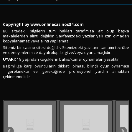
Copyright by www.onlinecasinos34.com
Bu sitedeki bilgilerin tüm hakları tarafımıza ait olup başka
makalelerden alıntı değildir. Sayfamızdaki yazılar yzılı izin olmadan
kopyalanamaz veya alıntı yapılamaz.
Sitemiz bir casino sitesi değildir. Sitemizdeki yazıların tamamı tecrübe
ve deneyimlerimize dayalı olup, bilgi ve/veya uyarı amaçlıdır.
UYARI:
18 yaşından küçüklerin bahis/kumar oynamaları yasaktır!
Bağımlılığa karşı oyuncuların dikkatli olması, bilinçli oyun oynaması
gerekmekte ve gerektiğinde profesyonel yardım almaktan
çekinmemelidir
.