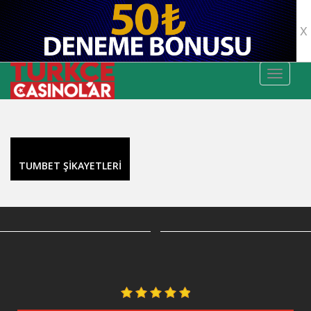
X
TOGGLE
TUMBET ŞIKAYETLERI