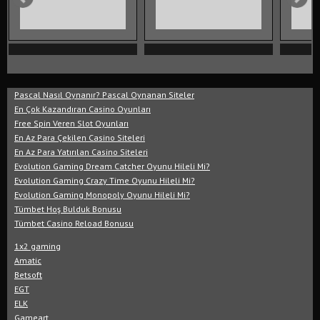
Pascal Nasıl Oynanır? Pascal Oynanan Siteler
En Çok Kazandıran Casino Oyunları
Free Spin Veren Slot Oyunları
En Az Para Çekilen Casino Siteleri
En Az Para Yatırılan Casino Siteleri
Evolution Gaming Dream Catcher Oyunu Hileli Mi?
Evolution Gaming Crazy Time Oyunu Hileli Mi?
Evolution Gaming Monopoly Oyunu Hileli Mi?
Tümbet Hoş Bulduk Bonusu
Tümbet Casino Reload Bonusu
1x2 gaming
Amatic
Betsoft
EGT
ELK
Gameart