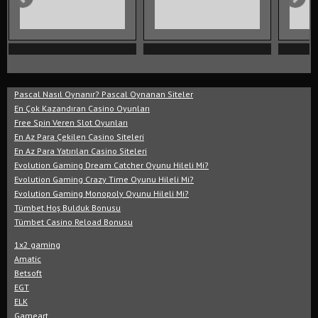
Pascal Nasıl Oynanır? Pascal Oynanan Siteler
En Çok Kazandıran Casino Oyunları
Free Spin Veren Slot Oyunları
En Az Para Çekilen Casino Siteleri
En Az Para Yatırılan Casino Siteleri
Evolution Gaming Dream Catcher Oyunu Hileli Mi?
Evolution Gaming Crazy Time Oyunu Hileli Mi?
Evolution Gaming Monopoly Oyunu Hileli Mi?
Tümbet Hoş Bulduk Bonusu
Tümbet Casino Reload Bonusu
1x2 gaming
Amatic
Betsoft
EGT
ELK
Gameart