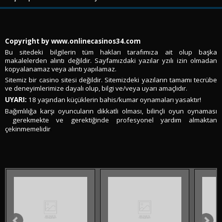
Copyright by www.onlinecasinos34.com
Bu sitedeki bilgilerin tüm hakları tarafımıza ait olup başka
makalelerden alıntı değildir. Sayfamızdaki yazılar yzılı izin olmadan
kopyalanamaz veya alıntı yapılamaz.
Sitemiz bir casino sitesi değildir. Sitemizdeki yazıların tamamı tecrübe
ve deneyimlerimize dayalı olup, bilgi ve/veya uyarı amaçlıdır.
UYARI:
18 yaşından küçüklerin bahis/kumar oynamaları yasaktır!
Bağımlılığa karşı oyuncuların dikkatli olması, bilinçli oyun oynaması
gerekmekte ve gerektiğinde profesyonel yardım almaktan
çekinmemelidir
.