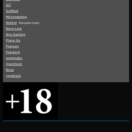
IGT
İsoftbet
Microgaming
Netent
Türkiyeden Kabul
Novo Line
Nyx Gaming
Playn Go
Playson
Playtech
pragmatic
QuickSpin
Rival
yggdrasil