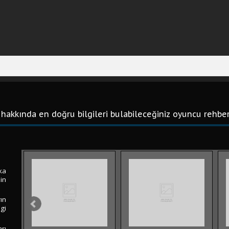
hakkında en doğru bilgileri bulabileceğiniz oyuncu rehber
şka
zin
ın
gi
rı