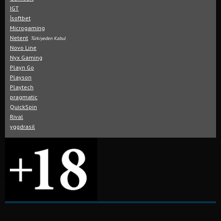
IGT
İsoftbet
Microgaming
Netent
Türkiyeden Kabul
Novo Line
Nyx Gaming
Playn Go
Playson
Playtech
pragmatic
QuickSpin
Rival
yggdrasil