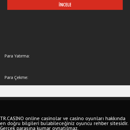
İNCELE
Para Yatırma:
Para Çekme:
TR.CASINO online casinolar ve casino oyunları hakkında
en doğru bilgileri bulabileceğiniz oyuncu rehber sitesidir.
Gerçek parasına kumar oynatılmaz.