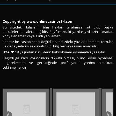
Copyright by www.onlinecasinos34.com
Bu sitedeki bilgilerin tüm hakları tarafımıza ait olup başka
makalelerden alıntı değildir. Sayfamızdaki yazılar yzılı izin olmadan
kopyalanamaz veya alıntı yapılamaz.
Sitemiz bir casino sitesi değildir. Sitemizdeki yazıların tamamı tecrübe
ve deneyimlerimize dayalı olup, bilgi ve/veya uyarı amaçlıdır.
UYARI:
18 yaşından küçüklerin bahis/kumar oynamaları yasaktır!
Bağımlılığa karşı oyuncuların dikkatli olması, bilinçli oyun oynaması
gerekmekte ve gerektiğinde profesyonel yardım almaktan
çekinmemelidir
.