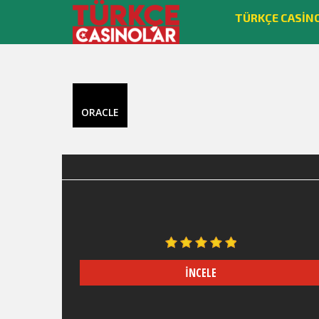
TÜRKÇE CASIN
ORACLE
İNCELE