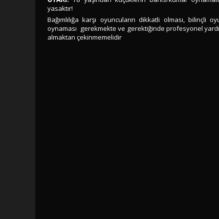
yasaktır!
Bağımlılığa karşı oyuncuların dikkatli olması, bilinçli o
oynaması gerekmekte ve gerektiğinde profesyonel yard
almaktan çekinmemelidir
.