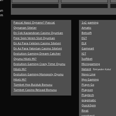
yun
ım
Pascal Nasıl Oynanır? Pascal
1x2 gaming
Oynanan Siteler
Amatic
En Çok Kazandıran Casino Oyunları
Betsoft
Free Spin Veren Slot Oyunları
EGT
En Az Para Çekilen Casino Siteleri
ELK
En Az Para Yatırılan Casino Siteleri
Gameart
Evolution Gaming Dream Catcher
IGT
Oyunu Hileli Mi?
İsoftbet
Evolution Gaming Crazy Time Oyunu
Microgaming
Hileli Mi?
Netent
Türkiyeden Kabul
Evolution Gaming Monopoly Oyunu
Novo Line
Hileli Mi?
Nyx Gaming
Tümbet Hoş Bulduk Bonusu
Playn Go
Tümbet Casino Reload Bonusu
Playson
Playtech
pragmatic
QuickSpin
Rival
yggdrasil