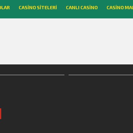
OLAR
CASINO SITELERI
CANLI CASINO
CASINO MA