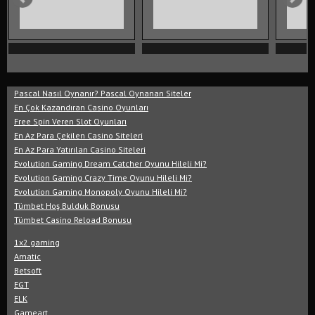
Pascal Nasıl Oynanır? Pascal Oynanan Siteler
En Çok Kazandıran Casino Oyunları
Free Spin Veren Slot Oyunları
En Az Para Çekilen Casino Siteleri
En Az Para Yatırılan Casino Siteleri
Evolution Gaming Dream Catcher Oyunu Hileli Mi?
Evolution Gaming Crazy Time Oyunu Hileli Mi?
Evolution Gaming Monopoly Oyunu Hileli Mi?
Tümbet Hoş Bulduk Bonusu
Tümbet Casino Reload Bonusu
1x2 gaming
Amatic
Betsoft
EGT
ELK
Gameart