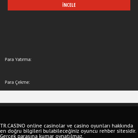
İNCELE
Para Yatırma:
Para Çekme:
TR.CASINO online casinolar ve casino oyunları hakkında
en doğru bilgileri bulabileceğiniz oyuncu rehber sitesidir.
Gerçek parasına kumar oynatılmaz.