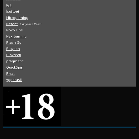
IGT
İsoftbet
Microgaming
Netent
Türkiyeden Kabul
Novo Line
Nyx Gaming
Playn Go
Playson
Playtech
pragmatic
QuickSpin
Rival
yggdrasil