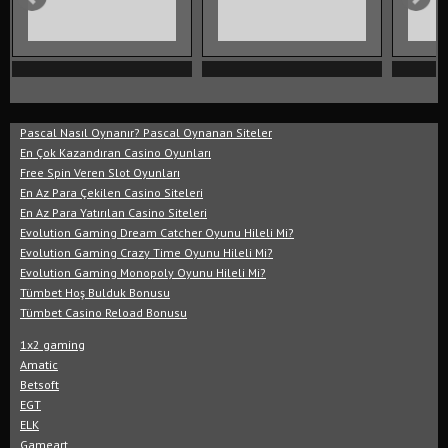
Pascal Nasıl Oynanır? Pascal Oynanan Siteler
En Çok Kazandıran Casino Oyunları
Free Spin Veren Slot Oyunları
En Az Para Çekilen Casino Siteleri
En Az Para Yatırılan Casino Siteleri
Evolution Gaming Dream Catcher Oyunu Hileli Mi?
Evolution Gaming Crazy Time Oyunu Hileli Mi?
Evolution Gaming Monopoly Oyunu Hileli Mi?
Tümbet Hoş Bulduk Bonusu
Tümbet Casino Reload Bonusu
1x2 gaming
Amatic
Betsoft
EGT
ELK
Gameart