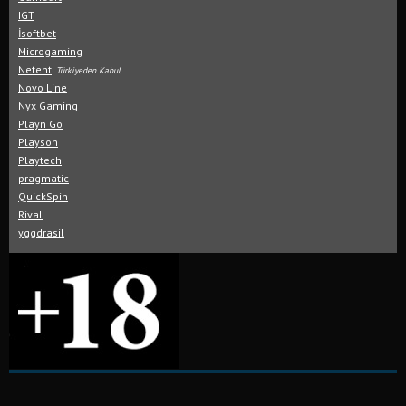
IGT
İsoftbet
Microgaming
Netent
Türkiyeden Kabul
Novo Line
Nyx Gaming
Playn Go
Playson
Playtech
pragmatic
QuickSpin
Rival
yggdrasil