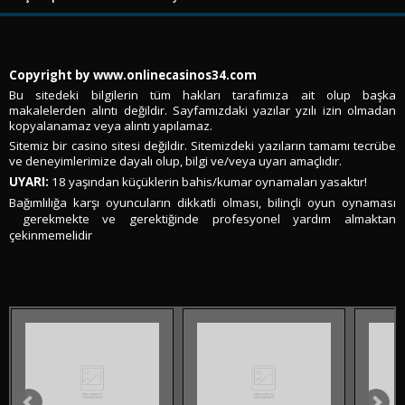
Copyright by www.onlinecasinos34.com
Bu sitedeki bilgilerin tüm hakları tarafımıza ait olup başka
makalelerden alıntı değildir. Sayfamızdaki yazılar yzılı izin olmadan
kopyalanamaz veya alıntı yapılamaz.
Sitemiz bir casino sitesi değildir. Sitemizdeki yazıların tamamı tecrübe
ve deneyimlerimize dayalı olup, bilgi ve/veya uyarı amaçlıdır.
UYARI:
18 yaşından küçüklerin bahis/kumar oynamaları yasaktır!
Bağımlılığa karşı oyuncuların dikkatli olması, bilinçli oyun oynaması
gerekmekte ve gerektiğinde profesyonel yardım almaktan
çekinmemelidir
.