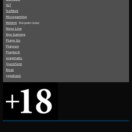
IGT
İsoftbet
Microgaming
Netent
Türkiyeden Kabul
Novo Line
Nyx Gaming
Playn Go
Playson
Playtech
pragmatic
QuickSpin
Rival
yggdrasil