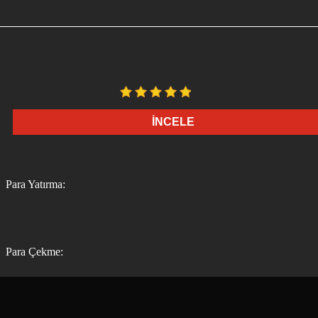
İNCELE
Para Yatırma:
Para Çekme: