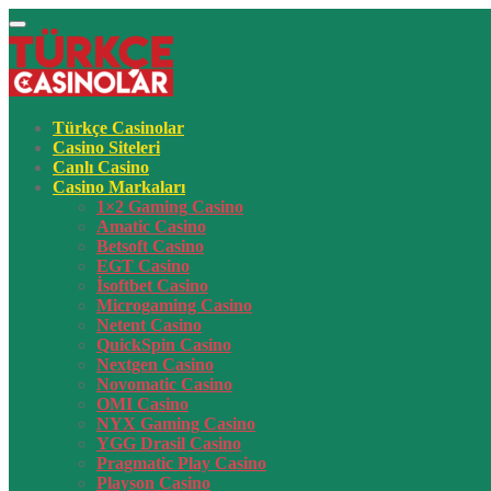
Toggle
navigation
Türkçe Casinolar
Casino Siteleri
Canlı Casino
Casino Markaları
1×2 Gaming Casino
Amatic Casino
Betsoft Casino
EGT Casino
İsoftbet Casino
Microgaming Casino
Netent Casino
QuickSpin Casino
Nextgen Casino
Novomatic Casino
OMI Casino
NYX Gaming Casino
YGG Drasil Casino
Pragmatic Play Casino
Playson Casino