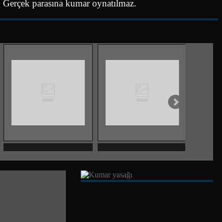
. Gerçek parasına kumar oynatılmaz.