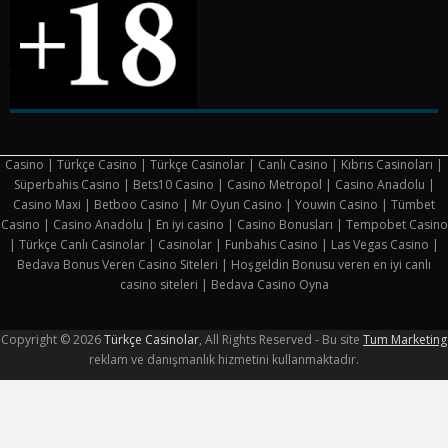
Casino | Türkçe Casino | Türkçe Casinolar | Canlı Casino | Kıbrıs Casinoları |
Süperbahis Casino | Bets10 Casino | Casino Metropol | Casino Anadolu |
Casino Maxi | Betboo Casino | Mr Oyun Casino | Youwin Casino | Tümbet
Casino | Casino Anadolu | En iyi casino | Casino Bonusları | Tempobet Casino
| Türkçe Canlı Casinolar | Casinolar | Funbahis Casino | Las Vegas Casino |
Bedava Bonus Veren Casino Siteleri | Hoşgeldin Bonusu veren en iyi canlı
casino siteleri | Bedava Casino Oyna
Copyright © 2026
Türkçe Casinolar
, All Rights Reserved - Bu site
Tum Marketing
reklam ve danışmanlık hizmetini kullanmaktadır.