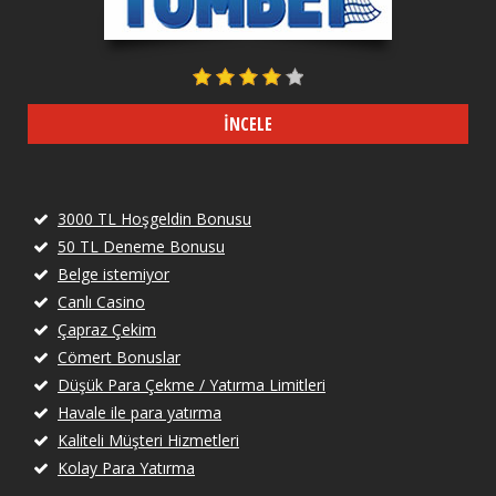
İNCELE
3000 TL Hoşgeldin Bonusu
50 TL Deneme Bonusu
Belge istemiyor
Canlı Casino
Çapraz Çekim
Cömert Bonuslar
Düşük Para Çekme / Yatırma Limitleri
Havale ile para yatırma
Kaliteli Müşteri Hizmetleri
Kolay Para Yatırma