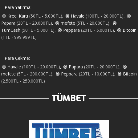
Para Yatırma:
Kredi Kartı
(50TL - 5.000TL)
,
Havale
(100TL - 20.000TL)
,
Papara
(20TL - 20.000TL)
,
mefete
(5TL - 20.000TL)
,
TumCash
(50TL - 5.000TL)
,
Peppara
(20TL - 5.000TL)
,
Bitcoin
(1TL - 999.999TL)
Para Çekme:
Havale
(100TL - 20.000TL)
,
Papara
(20TL - 20.000TL)
,
mefete
(5TL - 200.000TL)
,
Peppara
(20TL - 10.000TL)
,
Bitcoin
(2.500TL - 250.000TL)
TÜMBET