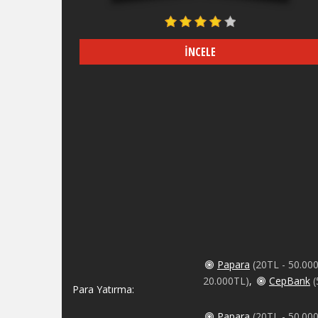
İNCELE
Papara
(20TL - 50.00
20.000TL)
,
CepBank
(
Para Yatırma:
Papara
(20TL - 50.00