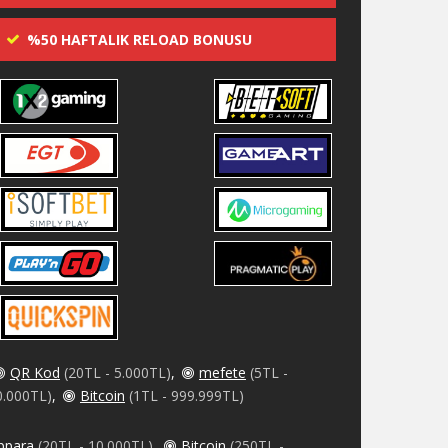
%50 HAFTALIK RELOAD BONUSU
QR Kod
(20TL - 5.000TL)
,
mefete
(5TL -
0.000TL)
,
Bitcoin
(1TL - 999.999TL)
ppara
(20TL - 10.000TL)
,
Bitcoin
(250TL -