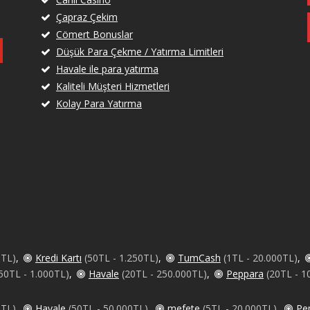
Çapraz Çekim
Cömert Bonuslar
Düşük Para Çekme / Yatırma Limitleri
Havale ile para yatırma
Kaliteli Müşteri Hizmetleri
Kolay Para Yatırma
0TL)
,
Kredi Kartı
(50TL - 1.250TL)
,
TumCash
(1TL - 20.000TL)
,
50TL - 1.000TL)
,
Havale
(20TL - 250.000TL)
,
Peppara
(20TL - 1
0TL)
,
Havale
(50TL - 50.000TL)
,
mefete
(5TL - 20.000TL)
,
Pe