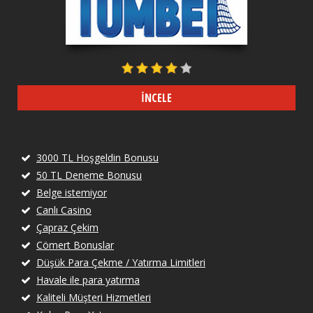
İNCELE
3000 TL Hoşgeldin Bonusu
50 TL Deneme Bonusu
Belge istemiyor
Canlı Casino
Çapraz Çekim
Cömert Bonuslar
Düşük Para Çekme / Yatırma Limitleri
Havale ile para yatırma
Kaliteli Müşteri Hizmetleri