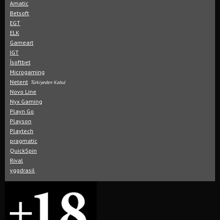
Amatic
Betsoft
EGT
ELK
Gameart
IGT
İsoftbet
Microgaming
Netent
Türkiyeden Kabul
Novo Line
Nyx Gaming
Playn Go
Playson
Playtech
pragmatic
QuickSpin
Rival
yggdrasil