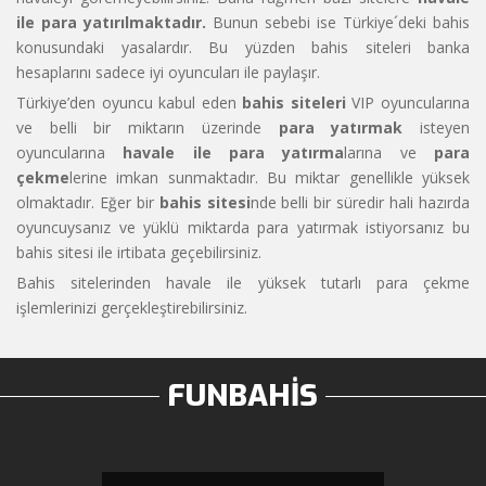
ile para yatırılmaktadır.
Bunun sebebi ise Türkiye´deki bahis
konusundaki yasalardır. Bu yüzden bahis siteleri banka
hesaplarını sadece iyi oyuncuları ile paylaşır.
Türkiye’den oyuncu kabul eden
bahis siteleri
VIP oyuncularına
ve belli bir miktarın üzerinde
para yatırmak
isteyen
oyuncularına
havale ile para yatırma
larına ve
para
çekme
lerine imkan sunmaktadır. Bu miktar genellikle yüksek
olmaktadır. Eğer bir
bahis sitesi
nde belli bir süredir hali hazırda
oyuncuysanız ve yüklü miktarda para yatırmak istiyorsanız bu
bahis sitesi ile irtibata geçebilirsiniz.
Bahis sitelerinden havale ile yüksek tutarlı para çekme
işlemlerinizi gerçekleştirebilirsiniz.
FUNBAHIS