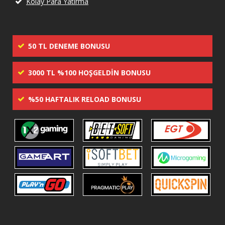
Kolay Para Yatırma
50 TL DENEME BONUSU
3000 TL %100 HOŞGELDIN BONUSU
%50 HAFTALIK RELOAD BONUSU