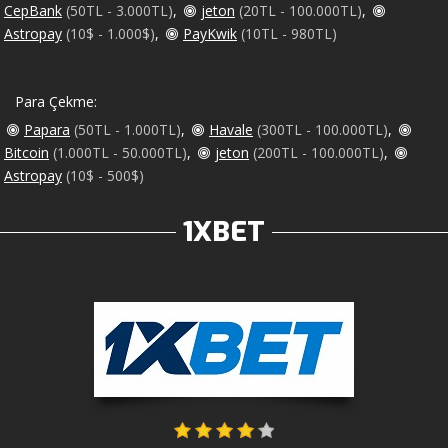
CepBank
(50TL - 3.000TL)
,
jeton
(20TL - 100.000TL)
,
Astropay
(10$ - 1.000$)
,
PayKwik
(10TL - 980TL)
Para Çekme:
Papara
(50TL - 1.000TL)
,
Havale
(300TL - 100.000TL)
,
Bitcoin
(1.000TL - 50.000TL)
,
jeton
(200TL - 100.000TL)
,
Astropay
(10$ - 500$)
1XBET