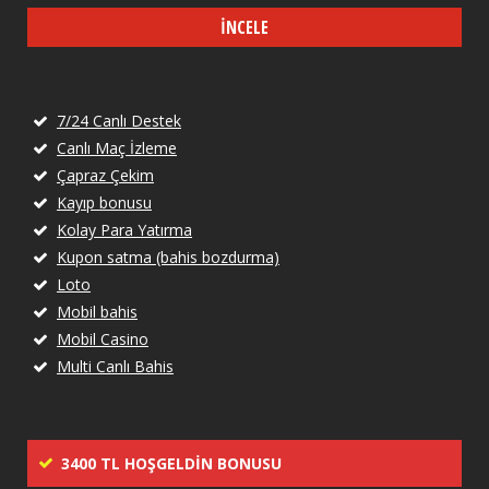
İNCELE
7/24 Canlı Destek
Canlı Maç İzleme
Çapraz Çekim
Kayıp bonusu
Kolay Para Yatırma
Kupon satma (bahis bozdurma)
Loto
Mobil bahis
Mobil Casino
Multi Canlı Bahis
3400 TL HOŞGELDIN BONUSU