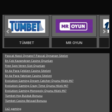
TÜMBET
MR OYUN
Pascal Nasıl Oynanır? Pascal Oynanan Siteler
En Çok Kazandıran Casino Oyunları
Free Spin Veren Slot Oyunları
En Az Para Çekilen Casino Siteleri
En Az Para Yatırılan Casino Siteleri
Evolution Gaming Dream Catcher Oyunu Hileli Mi?
Evolution Gaming Crazy Time Oyunu Hileli Mi?
Evolution Gaming Monopoly Oyunu Hileli Mi?
Tümbet Hoş Bulduk Bonusu
Tümbet Casino Reload Bonusu
1x2 gaming