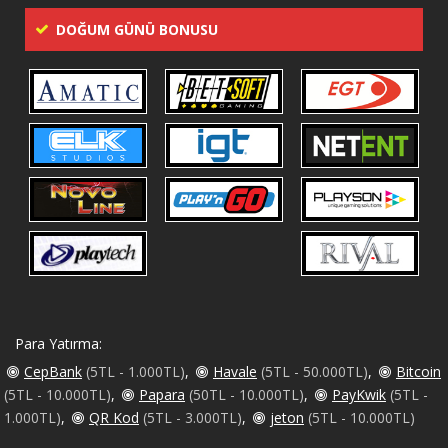
DOĞUM GÜNÜ BONUSU
Para Yatırma:
CepBank
(5TL - 1.000TL)
,
Havale
(5TL - 50.000TL)
,
Bitcoin
(5TL - 10.000TL)
,
Papara
(50TL - 10.000TL)
,
PayKwik
(5TL -
1.000TL)
,
QR Kod
(5TL - 3.000TL)
,
jeton
(5TL - 10.000TL)