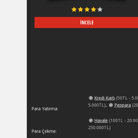
İNCELE
Kredi Kartı
(50TL - 5.
5.000TL)
,
Peppara
(2
Para Yatırma:
Havale
(100TL - 20.0
250.000TL)
Para Çekme: