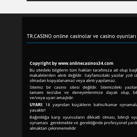
TR.CASINO online casinolar ve casino oyunları 
Copyright by www.onlinecasinos34.com
Bu sitedeki bilgilerin tüm hakları tarafımıza ait olup ba
makalelerden alıntı değildir. Sayfamızdaki yazılar yzılı i
olmadan kopyalanamaz veya alıntı yapılamaz.
Sitemiz bir casino sitesi değildir. Sitemizdeki yazılar
 OYUN
1XBET
YOUWIN
tamamı tecrübe ve deneyimlerimize dayalı olup, bil
ve/veya uyarı amaçlıdır.
UYARI:
18 yaşından küçüklerin bahis/kumar oynamala
yasaktır!
Bağımlılığa karşı oyuncuların dikkatli olması, bilinçli o
oynaması gerekmekte ve gerektiğinde profesyonel yard
almaktan çekinmemelidir
.