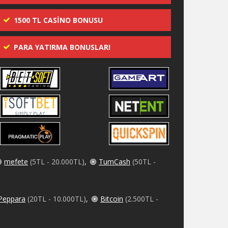
1500 TL CASINO BONUSU
PARA YATIRMA BONUSLARI
mefete
(5TL - 20.000TL)
,
TumCash
(50TL -
Peppara
(20TL - 10.000TL)
,
Bitcoin
(2.500TL -