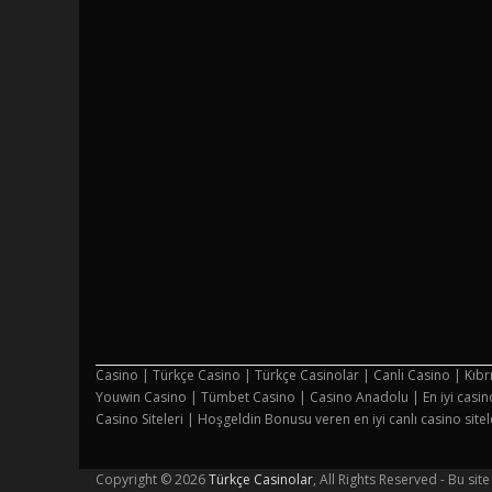
Casino | Türkçe Casino | Türkçe Casinolar | Canlı Casino | Kı
Youwin Casino | Tümbet Casino | Casino Anadolu | En iyi casin
Casino Siteleri | Hoşgeldin Bonusu veren en iyi canlı casino sit
Copyright © 2026
Türkçe Casinolar
, All Rights Reserved - Bu sit