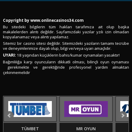
Copyright by www.onlinecasinos34.com
Bu sitedeki bilgilerin tüm hakları tarafımıza ait olup başka
makalelerden alıntı değildir. Sayfamızdaki yazılar yzılı izin olmadan
kopyalanamaz veya alıntı yapılamaz.
Sitemiz bir casino sitesi değildir. Sitemizdeki yazıların tamamı tecrübe
ve deneyimlerimize dayalı olup, bilgi ve/veya uyarı amaçlıdır.
UYARI:
18 yaşından küçüklerin bahis/kumar oynamaları yasaktır!
Bağımlılığa karşı oyuncuların dikkatli olması, bilinçli oyun oynaması
gerekmekte ve gerektiğinde profesyonel yardım almaktan
çekinmemelidir
.
TÜMBET
MR OYUN