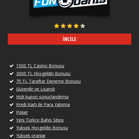
İNCELE
1500 TL Casino Bonusu
3000 TL Hoşgeldin Bonusu
75 TL Taraftar Deneme Bonusu
Güvenilir ve Lisanslı
Hızlı kupon sonuçlandırma
Kredi Kartı ile Para Yatırma
Poker
Yeni Türkçe Bahis Sitesi
Yüksek Hoşgeldin Bonusu
Yüksek oranlar