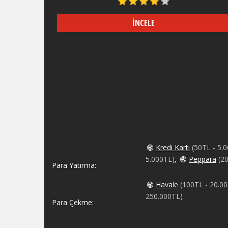
İNCELE
Kredi Kartı
(50TL - 5.
5.000TL)
,
Peppara
(2
Para Yatırma:
Havale
(100TL - 20.0
250.000TL)
Para Çekme: