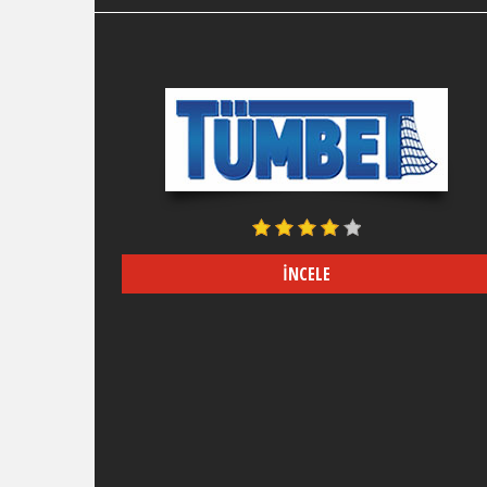
İNCELE