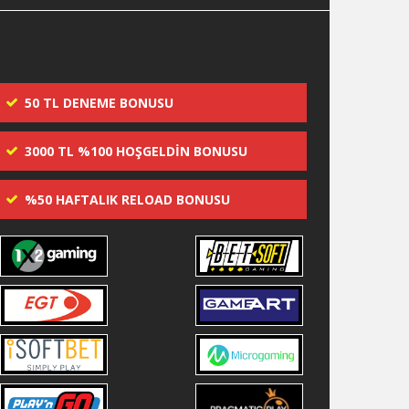
50 TL DENEME BONUSU
3000 TL %100 HOŞGELDIN BONUSU
%50 HAFTALIK RELOAD BONUSU