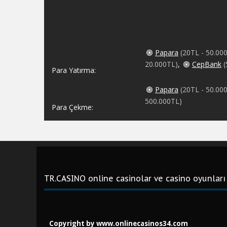
Papara
(20TL - 50.00
20.000TL)
,
CepBank
(
Para Yatırma:
Papara
(20TL - 50.00
500.000TL)
Para Çekme:
TR.CASINO online casinolar ve casino oyunları 
Copyright by www.onlinecasinos34.com