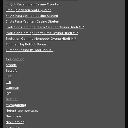
En Çok Kazandıran Casino Oyunları
Free Spin Veren Slot Oyunları
En Az Para Çekilen Casino Siteleri
En Az Para Yatırılan Casino Siteleri
Evolution Gaming Dream Catcher Oyunu Hileli Mi?
Evolution Gaming Crazy Time Oyunu Hileli Mi?
Evolution Gaming Monopoly Oyunu Hileli Mi?
Tümbet Hoş Bulduk Bonusu
Tümbet Casino Reload Bonusu
1x2 gaming
Amatic
Betsoft
EGT
ELK
Gameart
IGT
İsoftbet
Microgaming
Netent
Türkiyeden Kabul
Novo Line
Nyx Gaming
Playn Go