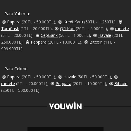
Para Yatırma:
Papara
(20TL - 50.000TL)
,
Kredi Kartı
(50TL - 1.250TL)
,
TumCash
(1TL - 20.000TL)
,
QR Kod
(20TL - 5.000TL)
,
mefete
(5TL - 20.000TL)
,
CepBank
(50TL - 1.000TL)
,
Havale
(20TL -
250.000TL)
,
Peppara
(20TL - 10.000TL)
,
Bitcoin
(1TL -
999.999TL)
Para Çekme:
Papara
(20TL - 50.000TL)
,
Havale
(50TL - 50.000TL)
,
mefete
(5TL - 20.000TL)
,
Peppara
(20TL - 10.000TL)
,
Bitcoin
(250TL - 500.000TL)
YOUWIN