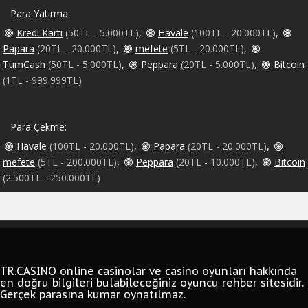
Para Yatırma:
Kredi Kartı
(50TL - 5.000TL)
,
Havale
(100TL - 20.000TL)
,
Papara
(20TL - 20.000TL)
,
mefete
(5TL - 20.000TL)
,
TumCash
(50TL - 5.000TL)
,
Peppara
(20TL - 5.000TL)
,
Bitcoin
(1TL - 999.999TL)
Para Çekme:
Havale
(100TL - 20.000TL)
,
Papara
(20TL - 20.000TL)
,
mefete
(5TL - 200.000TL)
,
Peppara
(20TL - 10.000TL)
,
Bitcoin
(2.500TL - 250.000TL)
TR.CASINO online casinolar ve casino oyunları hakkında
en doğru bilgileri bulabileceğiniz oyuncu rehber sitesidir.
Gerçek parasına kumar oynatılmaz.