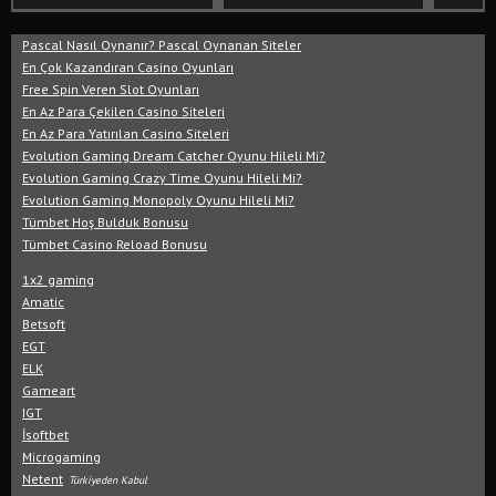
Pascal Nasıl Oynanır? Pascal Oynanan Siteler
En Çok Kazandıran Casino Oyunları
Free Spin Veren Slot Oyunları
En Az Para Çekilen Casino Siteleri
En Az Para Yatırılan Casino Siteleri
Evolution Gaming Dream Catcher Oyunu Hileli Mi?
Evolution Gaming Crazy Time Oyunu Hileli Mi?
Evolution Gaming Monopoly Oyunu Hileli Mi?
Tümbet Hoş Bulduk Bonusu
Tümbet Casino Reload Bonusu
1x2 gaming
Amatic
Betsoft
EGT
ELK
Gameart
IGT
İsoftbet
Microgaming
Netent
Türkiyeden Kabul