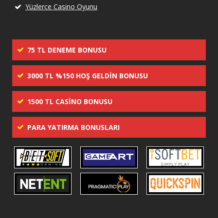
Yüzlerce Casino Oyunu
75 TL DENEME BONUSU
3000 TL %150 HOŞ GELDIN BONUSU
1500 TL CASINO BONUSU
PARA YATIRMA BONUSLARI