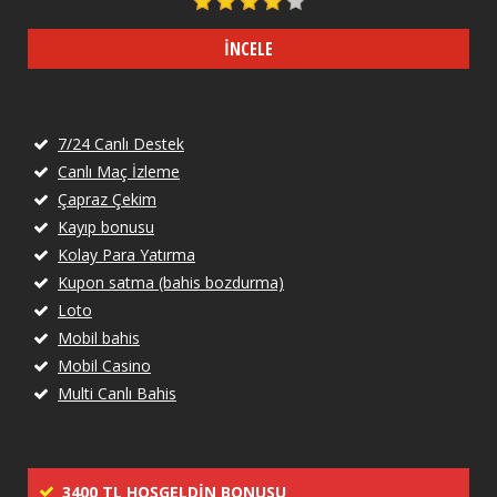
İNCELE
7/24 Canlı Destek
Canlı Maç İzleme
Çapraz Çekim
Kayıp bonusu
Kolay Para Yatırma
Kupon satma (bahis bozdurma)
Loto
Mobil bahis
Mobil Casino
Multi Canlı Bahis
3400 TL HOŞGELDIN BONUSU