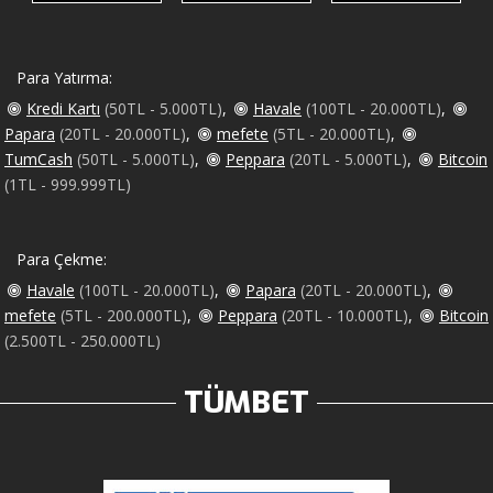
Para Yatırma:
Kredi Kartı
(50TL - 5.000TL)
,
Havale
(100TL - 20.000TL)
,
Papara
(20TL - 20.000TL)
,
mefete
(5TL - 20.000TL)
,
TumCash
(50TL - 5.000TL)
,
Peppara
(20TL - 5.000TL)
,
Bitcoin
(1TL - 999.999TL)
Para Çekme:
Havale
(100TL - 20.000TL)
,
Papara
(20TL - 20.000TL)
,
mefete
(5TL - 200.000TL)
,
Peppara
(20TL - 10.000TL)
,
Bitcoin
(2.500TL - 250.000TL)
TÜMBET