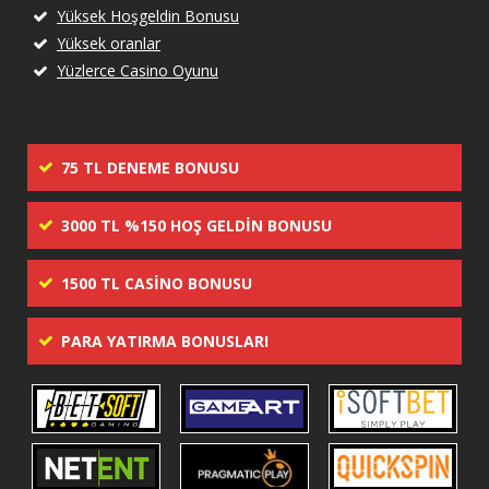
Yüksek Hoşgeldin Bonusu
Yüksek oranlar
Yüzlerce Casino Oyunu
75 TL DENEME BONUSU
3000 TL %150 HOŞ GELDIN BONUSU
1500 TL CASINO BONUSU
PARA YATIRMA BONUSLARI