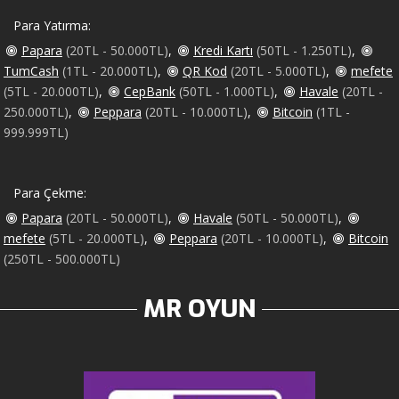
Para Yatırma:
Papara
(20TL - 50.000TL)
,
Kredi Kartı
(50TL - 1.250TL)
,
TumCash
(1TL - 20.000TL)
,
QR Kod
(20TL - 5.000TL)
,
mefete
(5TL - 20.000TL)
,
CepBank
(50TL - 1.000TL)
,
Havale
(20TL -
250.000TL)
,
Peppara
(20TL - 10.000TL)
,
Bitcoin
(1TL -
999.999TL)
Para Çekme:
Papara
(20TL - 50.000TL)
,
Havale
(50TL - 50.000TL)
,
mefete
(5TL - 20.000TL)
,
Peppara
(20TL - 10.000TL)
,
Bitcoin
(250TL - 500.000TL)
MR OYUN