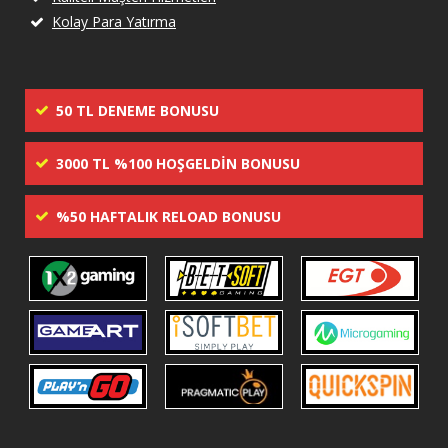
Kolay Para Yatırma
50 TL DENEME BONUSU
3000 TL %100 HOŞGELDIN BONUSU
%50 HAFTALIK RELOAD BONUSU