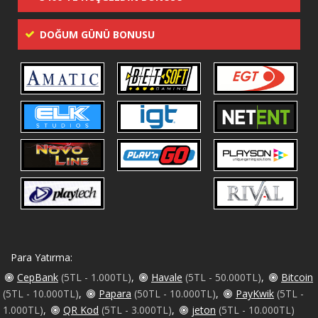
DOĞUM GÜNÜ BONUSU
Para Yatırma:
CepBank
(5TL - 1.000TL)
,
Havale
(5TL - 50.000TL)
,
Bitcoin
(5TL - 10.000TL)
,
Papara
(50TL - 10.000TL)
,
PayKwik
(5TL -
1.000TL)
,
QR Kod
(5TL - 3.000TL)
,
jeton
(5TL - 10.000TL)