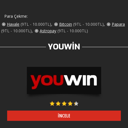
Para Çekme:
Havale
(9TL - 10.000TL)
,
Bitcoin
(9TL - 10.000TL)
,
Papara
(9TL - 10.000TL)
,
Astropay
(9TL - 10.000TL)
YOUWIN
İNCELE