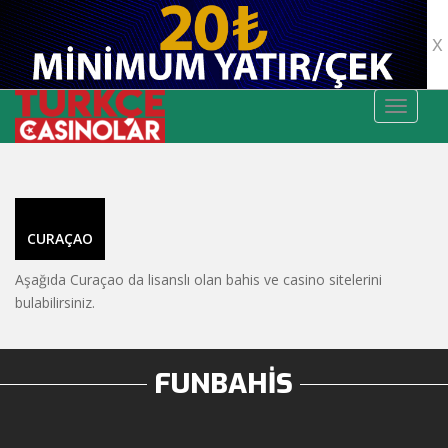
X
TOGGLE
CURAÇAO
Aşağıda Curaçao da lisanslı olan bahis ve casino sitelerini
bulabilirsiniz.
FUNBAHIS