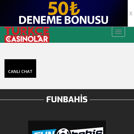
X
TOGGLE
CANLI CHAT
FUNBAHIS