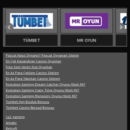
TÜMBET
MR OYUN
Pascal Nasıl Oynanır? Pascal Oynanan Siteler
En Çok Kazandıran Casino Oyunları
Free Spin Veren Slot Oyunları
En Az Para Çekilen Casino Siteleri
En Az Para Yatırılan Casino Siteleri
Evolution Gaming Dream Catcher Oyunu Hileli Mi?
Evolution Gaming Crazy Time Oyunu Hileli Mi?
Evolution Gaming Monopoly Oyunu Hileli Mi?
Tümbet Hoş Bulduk Bonusu
Tümbet Casino Reload Bonusu
1x2 gaming
Amatic
Betsoft