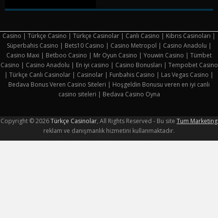
Casino | Türkçe Casino | Türkçe Casinolar | Canlı Casino | Kıbrıs Casinoları |
Süperbahis Casino | Bets10 Casino | Casino Metropol | Casino Anadolu |
Casino Maxi | Betboo Casino | Mr Oyun Casino | Youwin Casino | Tümbet
Casino | Casino Anadolu | En iyi casino | Casino Bonusları | Tempobet Casino
| Türkçe Canlı Casinolar | Casinolar | Funbahis Casino | Las Vegas Casino |
Bedava Bonus Veren Casino Siteleri | Hoşgeldin Bonusu veren en iyi canlı
casino siteleri | Bedava Casino Oyna
Copyright © 2026
Türkçe Casinolar
, All Rights Reserved - Bu site
Tum Marketing
reklam ve danışmanlık hizmetini kullanmaktadır.