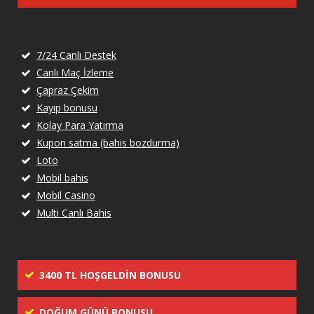
7/24 Canlı Destek
Canlı Maç İzleme
Çapraz Çekim
Kayıp bonusu
Kolay Para Yatırma
Kupon satma (bahis bozdurma)
Loto
Mobil bahis
Mobil Casino
Multi Canlı Bahis
3400 TL HOŞGELDIN BONUSU
DOĞUM GÜNÜ BONUSU