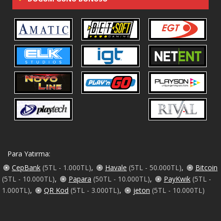
Para Yatırma:
CepBank
(5TL - 1.000TL)
,
Havale
(5TL - 50.000TL)
,
Bitcoin
(5TL - 10.000TL)
,
Papara
(50TL - 10.000TL)
,
PayKwik
(5TL -
1.000TL)
,
QR Kod
(5TL - 3.000TL)
,
jeton
(5TL - 10.000TL)