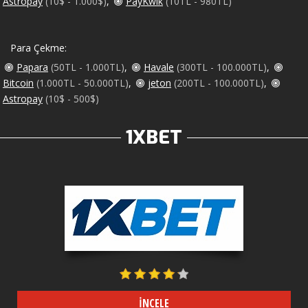
Astropay
(10$ - 1.000$)
,
PayKwik
(10TL - 980TL)
Para Çekme:
Papara
(50TL - 1.000TL)
,
Havale
(300TL - 100.000TL)
,
Bitcoin
(1.000TL - 50.000TL)
,
jeton
(200TL - 100.000TL)
,
Astropay
(10$ - 500$)
1XBET
İNCELE