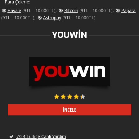
Para Çekme:
Havale
(9TL - 10.000TL)
,
Bitcoin
(9TL - 10.000TL)
,
Papara
(9TL - 10.000TL)
,
Astropay
(9TL - 10.000TL)
YOUWIN
İNCELE
7/24 Türkçe Canlı Yardım