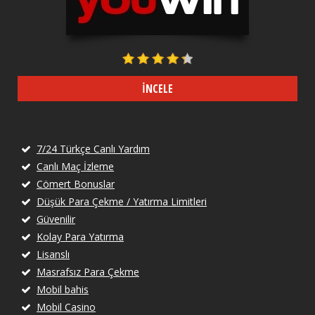
İNCELE
7/24 Türkçe Canlı Yardım
Canlı Maç İzleme
Cömert Bonuslar
Düşük Para Çekme / Yatırma Limitleri
Güvenilir
Kolay Para Yatırma
Lisanslı
Masrafsız Para Çekme
Mobil bahis
Mobil Casino