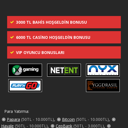
3000 TL BAHIS HOŞGELDIN BONUSU
6000 TL CASINO HOŞGELDIN BONUSU
VIP OYUNCU BONUSLARI
Para Yatırma:
Papara
(50TL - 10.000TL)
,
Bitcoin
(50TL - 10.000TL)
,
Havale
(50TL - 10.000TL)
,
CepBank
(50TL - 3.000TL)
,