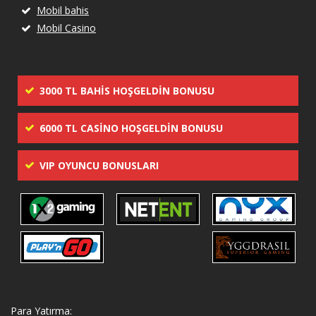
Mobil bahis
Mobil Casino
3000 TL BAHIS HOŞGELDIN BONUSU
6000 TL CASINO HOŞGELDIN BONUSU
VIP OYUNCU BONUSLARI
Para Yatırma: