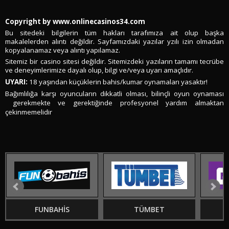
Copyright by www.onlinecasinos34.com
Bu sitedeki bilgilerin tüm hakları tarafımıza ait olup başka
makalelerden alıntı değildir. Sayfamızdaki yazılar yzılı izin olmadan
kopyalanamaz veya alıntı yapılamaz.
Sitemiz bir casino sitesi değildir. Sitemizdeki yazıların tamamı tecrübe
ve deneyimlerimize dayalı olup, bilgi ve/veya uyarı amaçlıdır.
UYARI:
18 yaşından küçüklerin bahis/kumar oynamaları yasaktır!
Bağımlılığa karşı oyuncuların dikkatli olması, bilinçli oyun oynaması
gerekmekte ve gerektiğinde profesyonel yardım almaktan
çekinmemelidir
.
FUNBAHIS
TÜMBET