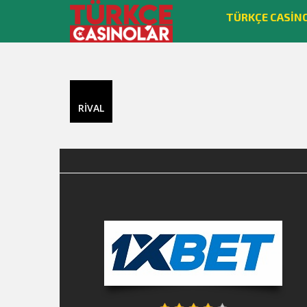
TÜRKÇE CASIN
RIVAL