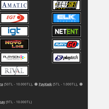
ra
(50TL - 10.000TL)
,
PayKwik
(5TL - 1.000TL)
,
pay
(9TL - 10.000TL)