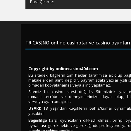
Para Çekme:
TR.CASINO online casinolar ve casino oyunları 
Copyright by onlinecasino404.com
Bu sitedeki bilgilerin tüm hakları tarafımıza ait olup ba
makalelerden alıntı değildir. Sayfamızdaki yazılar yzılı i
olmadan kopyalanamaz veya alıntı yapılamaz.
Sitemiz bir casino sitesi değildir. Sitemizdeki yazılar
 OYUN
YOUWIN
FUNBAHIS
tamamı tecrübe ve deneyimlerimize dayalı olup, bil
ve/veya uyarı amaçlıdır.
UYARI:
18 yaşından küçüklerin bahis/kumar oynamala
yasaktır!
Bağımlılığa karşı oyuncuların dikkatli olması, bilinçli o
oynaması gerekmekte ve gerektiğinde profesyonel yard
almaktan çekinmemelidir
.