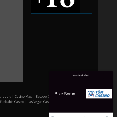
o Anadolu | Casino Maxi | Betboo Casino | Mr Oyun Casino |
| Funbahis Casino | Las Vegas Casino | Bedava Bonus Veren