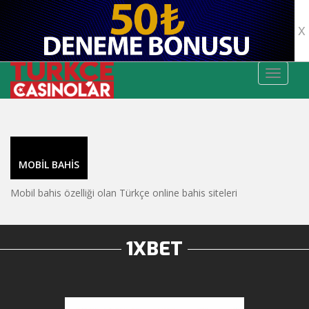
X
TOGGLE
MOBIL BAHIS
Mobil bahis özelliği olan Türkçe online bahis siteleri
1XBET