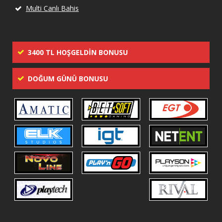
Multi Canlı Bahis
3400 TL HOŞGELDIN BONUSU
DOĞUM GÜNÜ BONUSU