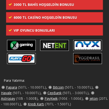
3000 TL BAHIS HOŞGELDIN BONUSU
6000 TL CASINO HOŞGELDIN BONUSU
VIP OYUNCU BONUSLARI
Para Yatırma:
Papara
(50TL - 10.000TL)
,
Bitcoin
(50TL - 10.000TL)
,
Havale
(50TL - 10.000TL)
,
CepBank
(50TL - 3.000TL)
,
Astropay
(10$ - 1.000$)
,
PayKwik
(100£ - 1.000£)
,
jeton
(20TL
- 100.000TL)
,
Kredi Kartı
(70TL - 1.500TL)