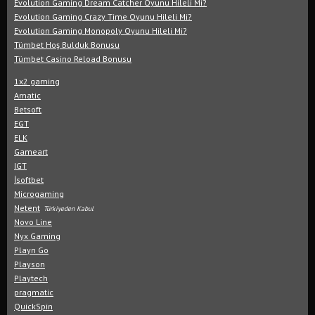
Evolution Gaming Dream Catcher Oyunu Hileli Mi?
Evolution Gaming Crazy Time Oyunu Hileli Mi?
Evolution Gaming Monopoly Oyunu Hileli Mi?
Tümbet Hoş Bulduk Bonusu
Tümbet Casino Reload Bonusu
1x2 gaming
Amatic
Betsoft
EGT
ELK
Gameart
IGT
İsoftbet
Microgaming
Netent
Türkiyeden Kabul
Novo Line
Nyx Gaming
Playn Go
Playson
Playtech
pragmatic
QuickSpin