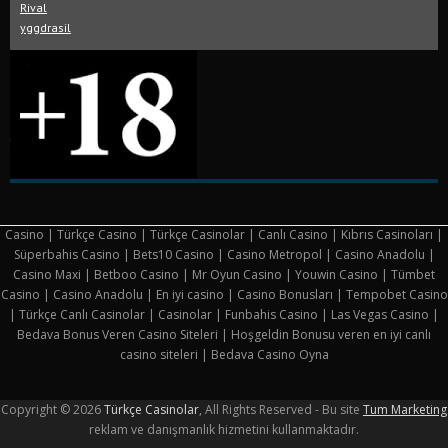
Rival
yggdrasil
Casino | Türkçe Casino | Türkçe Casinolar | Canlı Casino | Kıbrıs Casinoları |
Süperbahis Casino | Bets10 Casino | Casino Metropol | Casino Anadolu |
Casino Maxi | Betboo Casino | Mr Oyun Casino | Youwin Casino | Tümbet
Casino | Casino Anadolu | En iyi casino | Casino Bonusları | Tempobet Casino
| Türkçe Canlı Casinolar | Casinolar | Funbahis Casino | Las Vegas Casino |
Bedava Bonus Veren Casino Siteleri | Hoşgeldin Bonusu veren en iyi canlı
casino siteleri | Bedava Casino Oyna
Copyright © 2026
Türkçe Casinolar
, All Rights Reserved - Bu site
Tum Marketing
reklam ve danışmanlık hizmetini kullanmaktadır.