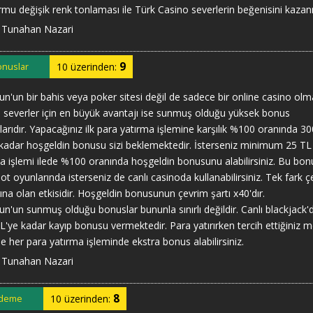
rmu değişik renk tonlaması ile Türk Casino severlerin beğenisini kazanm
:
Tunahan Nazari
9
10 üzerinden:
onuslar
n'un bir bahis veya poker sitesi değil de sadece bir online casino olm
 severler için en büyük avantajı ise sunmuş olduğu yüksek bonus
larıdır. Yapacağınız ilk para yatırma işlemine karşılık %100 oranında 3
kadar hoşgeldin bonusu sizi beklemektedir. İsterseniz minimum 25 TL
a işlemi ilede %100 oranında hoşgeldin bonusunu alabilirsiniz. Bu bo
slot oyunlarında isterseniz de canlı casinoda kullanabilirsiniz. Tek fark 
rına olan etkisidir. Hoşgeldin bonusunun çevrim şartı x40'dır.
n'un sunmuş olduğu bonuslar bununla sınırlı değildir. Canlı blackjack'
'ye kadar kayıp bonusu vermektedir. Para yatırırken tercih ettiğiniz 
e her para yatırma işleminde ekstra bonus alabilirsiniz.
:
Tunahan Nazari
8
10 üzerinden:
deme