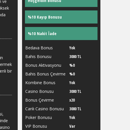
Hoşgeldin Bonusu
n ve
üksek
nda
%10 Kayıp Bonusu
%10 Nakit İade
Bedava Bonus
Yok
Bahis Bonusu
3000 TL
in
 vermek
Bonus Aktivasyonu
%0
nli bir
Bahis Bonus Çevirme
%0
Kombine Bonus
Yok
Casino Bonusu
3000 TL
Bonus Çevirme
x20
Canlı Casino Bonusu
3000 TL
i,
Poker Bonusu
Yok
sinde
VIP Bonusu
Var
asino