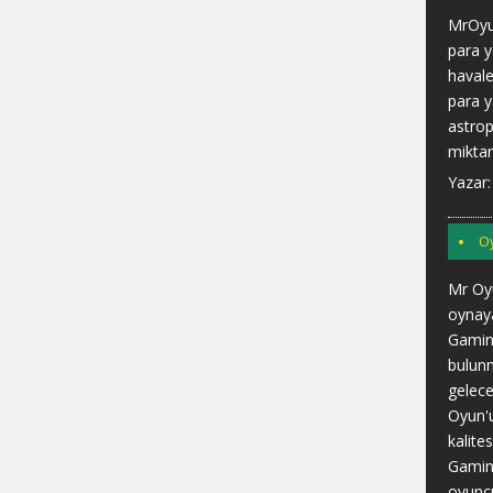
MrOyun
para y
havale
para y
astrop
miktar
Yazar
O
Mr Oyu
oynaya
Gaming
bulunm
gelece
Oyun'u
kalite
Gaming
oyuncu