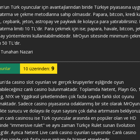
'un Türk oyuncular için avantajlarından biride Türkiye piyasasına uy
atırma ve çekme metodlarına sahip olmasıdır. Papara, bitcoin, kredi ka
, cepbank, jeton, astropay ve paykwik ile kolayca para yatırabilirsiniz.
atırma limiti 10 TL'dir. Para çekmek için ise; papara, havale, bitcoin, j
ay yöntemlerini kullanılabilmektedir. MrOyun sitesinde minimum çeki
ı 50 TL'dir.
:
Tunahan Nazari
9
10 üzerinden:
yunlar
n'da casino slot oyunları ve gerçek krupiyerler eşliğinde oyun
bileceğiniz canlı casino bulunmaktadır. Toplamda Netent, Playn Go, 
, NYX ve Yggdrasil şirketlerinden çok fazla sayıda farklı slot oyunu
aktadır. Sadece casino piyasasına odaklanmış bir site olarak MrOyun
kte sunucu ve dolayısı ile oyun sayısını çok daha artırmasını bekliyoru
n canlı casinosu ise Türk oyuncular arasında en popüler olan ve HD
sinde "immersive rulet" ve aynı zaman Türkçe Rulet sunan Evolution
'dir. Ayrıca Netent Live canlı casino oyunları sayesinde Canlı casino
ları içinde çok fazla oyun imkanı ile hizmet etmektedir.