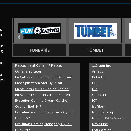
şka
zin
ın
S
TÜMBET
1XBET
gi
rı
Pascal Nasıl Oynanır? Pascal
1x2 gaming
Oynanan Siteler
Amatic
yun
En Çok Kazandıran Casino Oyunları
Betsoft
ım
Free Spin Veren Slot Oyunları
EGT
En Az Para Çekilen Casino Siteleri
ELK
En Az Para Yatırılan Casino Siteleri
Gameart
Evolution Gaming Dream Catcher
IGT
Oyunu Hileli Mi?
İsoftbet
Evolution Gaming Crazy Time Oyunu
Microgaming
Hileli Mi?
Netent
Türkiyeden Kabul
Evolution Gaming Monopoly Oyunu
Novo Line
Hileli Mi?
Nyx Gaming