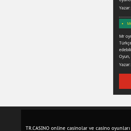
Yazar
Mü
Mr oyu
Türkçe
edebil
Oyun, 
Yazar
TR.CASINO online casinolar ve casino oyunları 