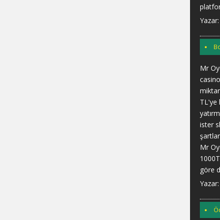
platfo
Yazar
B
Mr Oyu
casino
miktar
TL'ye 
yatırm
ister 
şartla
Mr Oyu
1000TL
göre d
Yazar
Ö