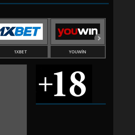
YOUWIN
FUNBAHIS