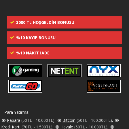
3000 TL HOŞGELDIN BONUSU
%10 KAYIP BONUSU
%10 NAKIT İADE
Para Yatırma:
Papara
(50TL - 10.000TL)
,
Bitcoin
(50TL - 100.000TL)
,
Kredi Kartı
(70TL - 1.500TL)
,
Havale
(50TL - 10.000TL)
,