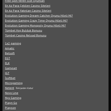
Free Spin Veren Slot Oyunları
En Az Para Çekilen Casino Siteleri
En Az Para Yatırılan Casino Siteleri
Evolution Gaming Dream Catcher Oyunu Hileli Mi?
Evolution Gaming Crazy Time Oyunu Hileli Mi?
Evolution Gaming Monopoly Oyunu Hileli Mi?
Tümbet Hoş Bulduk Bonusu
Tümbet Casino Reload Bonusu
1x2 gaming
Amatic
Betsoft
EGT
ELK
Gameart
IGT
İsoftbet
Microgaming
Netent
Türkiyeden Kabul
Novo Line
Nyx Gaming
Playn Go
Playson