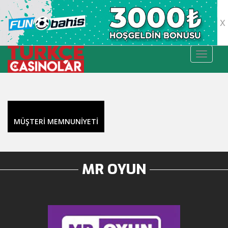
X
TOGGLE
MÜŞTERI MEMNUNIYETI
MR OYUN