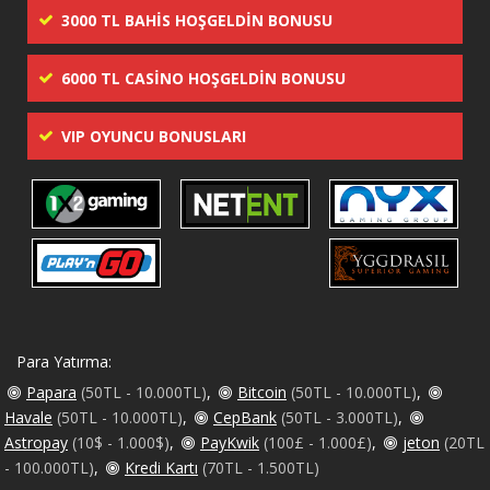
3000 TL BAHIS HOŞGELDIN BONUSU
6000 TL CASINO HOŞGELDIN BONUSU
VIP OYUNCU BONUSLARI
Para Yatırma:
Papara
(50TL - 10.000TL)
,
Bitcoin
(50TL - 10.000TL)
,
Havale
(50TL - 10.000TL)
,
CepBank
(50TL - 3.000TL)
,
Astropay
(10$ - 1.000$)
,
PayKwik
(100£ - 1.000£)
,
jeton
(20TL
- 100.000TL)
,
Kredi Kartı
(70TL - 1.500TL)