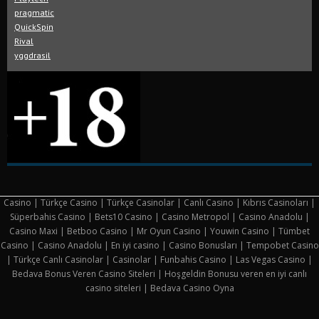
pragmatic
QuickSpin
Rival
yggdrasil
Casino | Türkçe Casino | Türkçe Casinolar | Canlı Casino | Kıbrıs Casinoları |
Süperbahis Casino | Bets10 Casino | Casino Metropol | Casino Anadolu |
Casino Maxi | Betboo Casino | Mr Oyun Casino | Youwin Casino | Tümbet
Casino | Casino Anadolu | En iyi casino | Casino Bonusları | Tempobet Casino
| Türkçe Canlı Casinolar | Casinolar | Funbahis Casino | Las Vegas Casino |
Bedava Bonus Veren Casino Siteleri | Hoşgeldin Bonusu veren en iyi canlı
casino siteleri | Bedava Casino Oyna