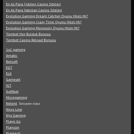
En Az Para Çekilen Casino Siteleri
En Az Para Yatırılan Casino Siteleri
Evolution Gaming Dream Catcher Oyunu Hileli Mi?
Evolution Gaming Crazy Time Oyunu Hileli Mi?
Evolution Gaming Monopoly Oyunu Hileli Mi?
Tümbet Hoş Bulduk Bonusu
Tümbet Casino Reload Bonusu
1x2 gaming
Amatic
Betsoft
EGT
ELK
Gameart
IGT
İsoftbet
Microgaming
Netent
Türkiyeden Kabul
Novo Line
Nyx Gaming
Playn Go
Playson
Playtech