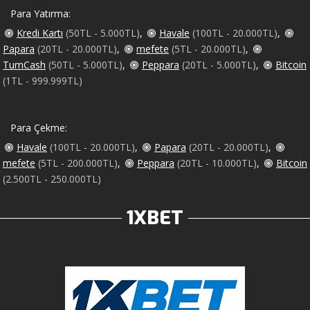
Para Yatırma:
Kredi Kartı
(50TL - 5.000TL)
,
Havale
(100TL - 20.000TL)
,
Papara
(20TL - 20.000TL)
,
mefete
(5TL - 20.000TL)
,
TumCash
(50TL - 5.000TL)
,
Peppara
(20TL - 5.000TL)
,
Bitcoin
(1TL - 999.999TL)
Para Çekme:
Havale
(100TL - 20.000TL)
,
Papara
(20TL - 20.000TL)
,
mefete
(5TL - 200.000TL)
,
Peppara
(20TL - 10.000TL)
,
Bitcoin
(2.500TL - 250.000TL)
1XBET