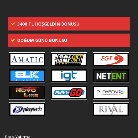
3400 TL HOŞGELDIN BONUSU
DOĞUM GÜNÜ BONUSU
Para Yatırma: