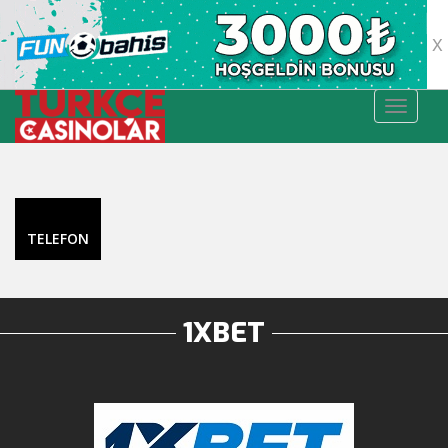
X
TOGGLE
TELEFON
1XBET