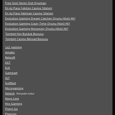
Free Spin Veren Slot Oyunları
En Az Para Çekilen Casino Siteleri
En Az Para Yatırılan Casino Siteleri
Evolution Gaming Dream Catcher Oyunu Hileli Mi?
Evolution Gaming Crazy Time Oyunu Hileli Mi?
Evolution Gaming Monopoly Oyunu Hileli Mi?
Tümbet Hoş Bulduk Bonusu
Tümbet Casino Reload Bonusu
1x2 gaming
Amatic
Betsoft
EGT
ELK
Gameart
IGT
İsoftbet
Microgaming
Netent
Türkiyeden Kabul
Novo Line
Nyx Gaming
Playn Go
Playson