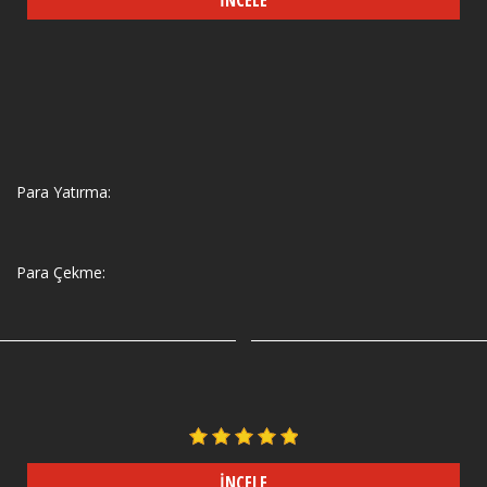
İNCELE
Para Yatırma:
Para Çekme:
İNCELE