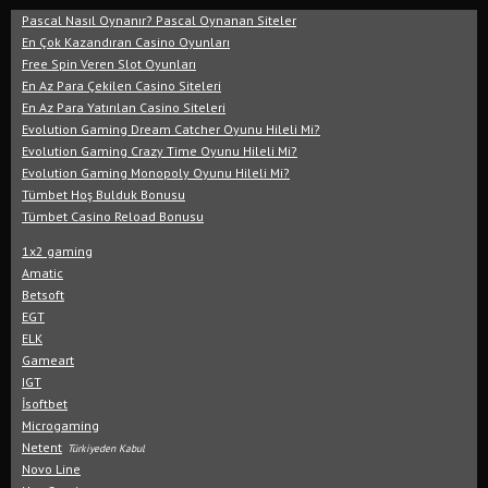
Pascal Nasıl Oynanır? Pascal Oynanan Siteler
En Çok Kazandıran Casino Oyunları
Free Spin Veren Slot Oyunları
En Az Para Çekilen Casino Siteleri
En Az Para Yatırılan Casino Siteleri
Evolution Gaming Dream Catcher Oyunu Hileli Mi?
Evolution Gaming Crazy Time Oyunu Hileli Mi?
Evolution Gaming Monopoly Oyunu Hileli Mi?
Tümbet Hoş Bulduk Bonusu
Tümbet Casino Reload Bonusu
1x2 gaming
Amatic
Betsoft
EGT
ELK
Gameart
IGT
İsoftbet
Microgaming
Netent
Türkiyeden Kabul
Novo Line