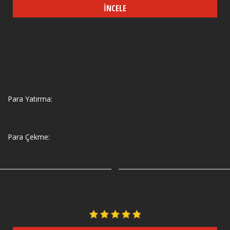
İNCELE
Para Yatırma:
Para Çekme: