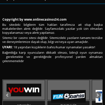
Copyright by www.onlinecasinos34.com
Bu sitedeki bilgilerin tüm hakları tarafımıza ait olup başka
makalelerden alıntı değildir. Sayfamızdaki yazılar yzılı izin olmadan
kopyalanamaz veya alıntı yapılamaz.
Sitemiz bir casino sitesi değildir. Sitemizdeki yazıların tamamı tecrübe
ve deneyimlerimize dayalı olup, bilgi ve/veya uyarı amaçlıdır.
UYARI:
18 yaşından küçüklerin bahis/kumar oynamaları yasaktır!
Bağımlılığa karşı oyuncuların dikkatli olması, bilinçli oyun oynaması
gerekmekte ve gerektiğinde profesyonel yardım almaktan
çekinmemelidir
.