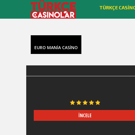
TÜRKÇE CASIN
EURO MANIA CASINO
İNCELE