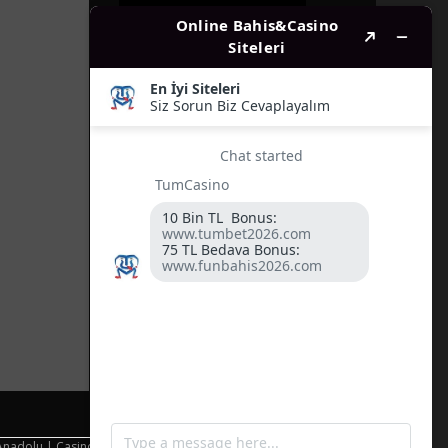
o Anadolu | Casino Maxi | Betboo Casino | Mr Oyun Casino |