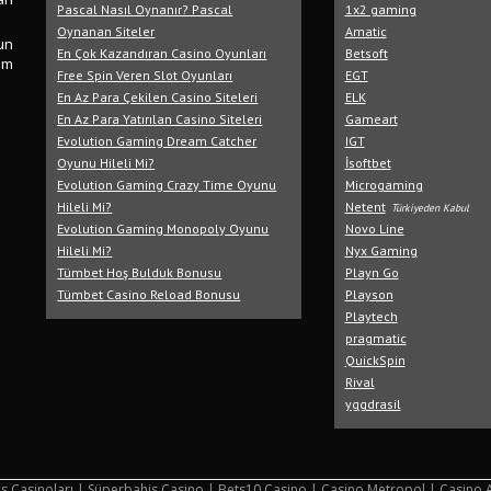
Pascal Nasıl Oynanır? Pascal
1x2 gaming
Oynanan Siteler
Amatic
yun
En Çok Kazandıran Casino Oyunları
Betsoft
ım
Free Spin Veren Slot Oyunları
EGT
En Az Para Çekilen Casino Siteleri
ELK
En Az Para Yatırılan Casino Siteleri
Gameart
Evolution Gaming Dream Catcher
IGT
Oyunu Hileli Mi?
İsoftbet
Evolution Gaming Crazy Time Oyunu
Microgaming
Hileli Mi?
Netent
Türkiyeden Kabul
Evolution Gaming Monopoly Oyunu
Novo Line
Hileli Mi?
Nyx Gaming
Tümbet Hoş Bulduk Bonusu
Playn Go
Tümbet Casino Reload Bonusu
Playson
Playtech
pragmatic
QuickSpin
Rival
yggdrasil
brıs Casinoları | Süperbahis Casino | Bets10 Casino | Casino Metropol | Casin