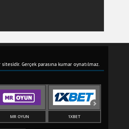
 sitesidir. Gerçek parasına kumar oynatılmaz.
MR OYUN
1XBET
YOU