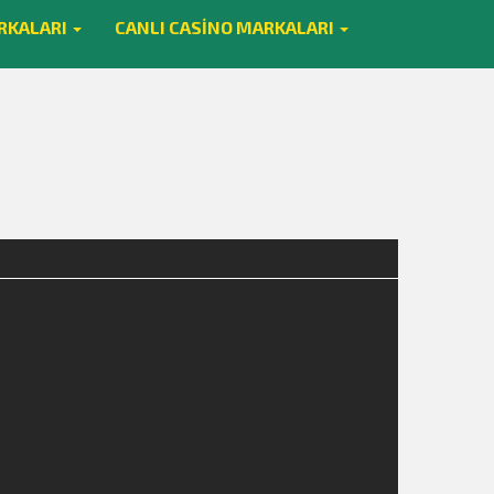
RKALARI
CANLI CASINO MARKALARI