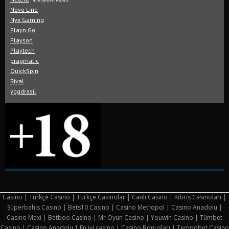
Novo Line
Nyx Gaming
Playn Go
Playson
Playtech
pragmatic
QuickSpin
Rival
yggdrasil
Casino | Türkçe Casino | Türkçe Casinolar | Canlı Casino | Kıbrıs Casinoları |
Süperbahis Casino | Bets10 Casino | Casino Metropol | Casino Anadolu |
Casino Maxi | Betboo Casino | Mr Oyun Casino | Youwin Casino | Tümbet
Casino | Casino Anadolu | En iyi casino | Casino Bonusları | Tempobet Casino