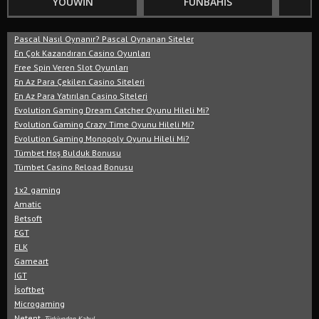
YOUWIN
FUNBAHIS
Pascal Nasıl Oynanır? Pascal Oynanan Siteler
En Çok Kazandıran Casino Oyunları
Free Spin Veren Slot Oyunları
En Az Para Çekilen Casino Siteleri
En Az Para Yatırılan Casino Siteleri
Evolution Gaming Dream Catcher Oyunu Hileli Mi?
Evolution Gaming Crazy Time Oyunu Hileli Mi?
Evolution Gaming Monopoly Oyunu Hileli Mi?
Tümbet Hoş Bulduk Bonusu
Tümbet Casino Reload Bonusu
1x2 gaming
Amatic
Betsoft
EGT
ELK
Gameart
IGT
İsoftbet
Microgaming
Netent
Türkiyeden Kabul