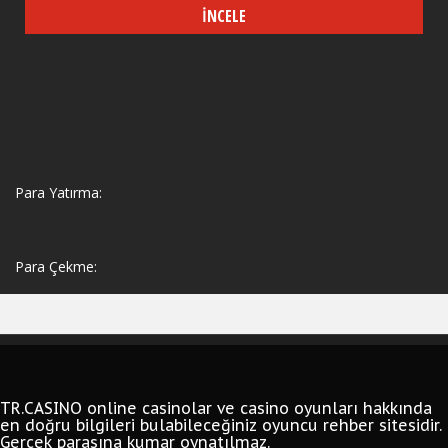
İNCELE
Para Yatırma:
Para Çekme:
TR.CASINO online casinolar ve casino oyunları hakkında
en doğru bilgileri bulabileceğiniz oyuncu rehber sitesidir.
Gerçek parasına kumar oynatılmaz.