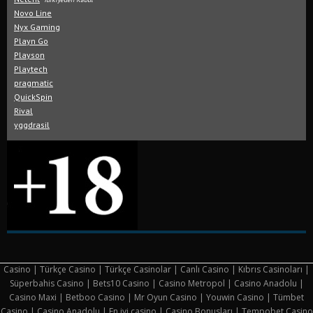
Novo Line
Nyx Gaming
Playn Go
Playson
Playtech
pragmatic
QuickSpin
Rival
yggdrasil
Casino | Türkçe Casino | Türkçe Casinolar | Canlı Casino | Kıbrıs Casinoları |
Süperbahis Casino | Bets10 Casino | Casino Metropol | Casino Anadolu |
Casino Maxi | Betboo Casino | Mr Oyun Casino | Youwin Casino | Tümbet
Casino | Casino Anadolu | En iyi casino | Casino Bonusları | Tempobet Casino